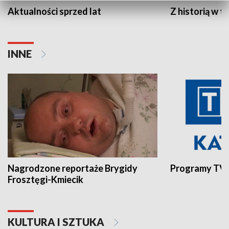
Aktualności sprzed lat
Z historią w tl
INNE
Nagrodzone reportaże Brygidy
Programy TVP
Frosztęgi-Kmiecik
KULTURA I SZTUKA