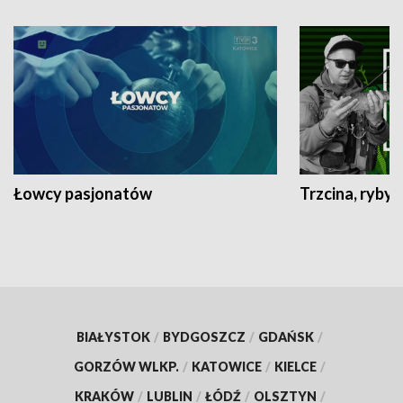
Łowcy pasjonatów
Trzcina, ryby 
BIAŁYSTOK
/
BYDGOSZCZ
/
GDAŃSK
/
GORZÓW WLKP.
/
KATOWICE
/
KIELCE
/
KRAKÓW
/
LUBLIN
/
ŁÓDŹ
/
OLSZTYN
/