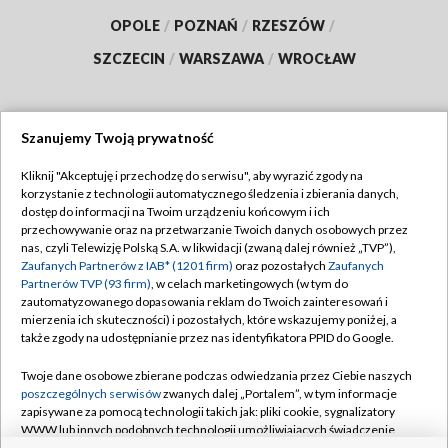
OPOLE
/
POZNAŃ
/
RZESZÓW
/
SZCZECIN
/
WARSZAWA
/
WROCŁAW
Szanujemy Twoją prywatność
Dołącz do nas:
Kliknij "Akceptuję i przechodzę do serwisu", aby wyrazić zgody na
korzystanie z technologii automatycznego śledzenia i zbierania danych,
TVP
dostęp do informacji na Twoim urządzeniu końcowym i ich
Abonament TVP
przechowywanie oraz na przetwarzanie Twoich danych osobowych przez
Regulamin TVP
nas, czyli Telewizję Polską S.A. w likwidacji (zwaną dalej również „TVP”),
Emisja w TVP
Polityka prywatności
Zaufanych Partnerów z IAB* (1201 firm)
oraz pozostałych
Zaufanych
Partnerów TVP (93 firm)
, w celach marketingowych (w tym do
Centrum informacji TVP
Moje zgody
zautomatyzowanego dopasowania reklam do Twoich zainteresowań i
mierzenia ich skuteczności) i pozostałych, które wskazujemy poniżej, a
Naziemna Telewizja Cyfrowa
Pomoc
także zgody na udostępnianie przez nas identyfikatora PPID do Google.
Sklep TVP
Biuro reklamy
Twoje dane osobowe zbierane podczas odwiedzania przez Ciebie naszych
Rada Programowa
Kontakt
poszczególnych serwisów
zwanych dalej „Portalem”, w tym informacje
zapisywane za pomocą technologii takich jak: pliki cookie, sygnalizatory
System NOS
WWW lub innych podobnych technologii umożliwiających świadczenie
dopasowanych i bezpiecznych usług, personalizację treści oraz reklam,