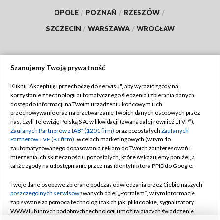
OPOLE
/
POZNAŃ
/
RZESZÓW
/
SZCZECIN
/
WARSZAWA
/
WROCŁAW
Szanujemy Twoją prywatność
Dołącz do nas:
Kliknij "Akceptuję i przechodzę do serwisu", aby wyrazić zgody na
korzystanie z technologii automatycznego śledzenia i zbierania danych,
TVP
dostęp do informacji na Twoim urządzeniu końcowym i ich
Abonament TVP
przechowywanie oraz na przetwarzanie Twoich danych osobowych przez
Regulamin TVP
nas, czyli Telewizję Polską S.A. w likwidacji (zwaną dalej również „TVP”),
Emisja w TVP
Polityka prywatności
Zaufanych Partnerów z IAB* (1201 firm)
oraz pozostałych
Zaufanych
Partnerów TVP (93 firm)
, w celach marketingowych (w tym do
Centrum informacji TVP
Moje zgody
zautomatyzowanego dopasowania reklam do Twoich zainteresowań i
mierzenia ich skuteczności) i pozostałych, które wskazujemy poniżej, a
Naziemna Telewizja Cyfrowa
Pomoc
także zgody na udostępnianie przez nas identyfikatora PPID do Google.
Sklep TVP
Biuro reklamy
Twoje dane osobowe zbierane podczas odwiedzania przez Ciebie naszych
Rada Programowa
Kontakt
poszczególnych serwisów
zwanych dalej „Portalem”, w tym informacje
zapisywane za pomocą technologii takich jak: pliki cookie, sygnalizatory
System NOS
WWW lub innych podobnych technologii umożliwiających świadczenie
dopasowanych i bezpiecznych usług, personalizację treści oraz reklam,