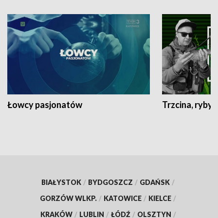
Łowcy pasjonatów
Trzcina, ryby 
BIAŁYSTOK
/
BYDGOSZCZ
/
GDAŃSK
/
GORZÓW WLKP.
/
KATOWICE
/
KIELCE
/
KRAKÓW
/
LUBLIN
/
ŁÓDŹ
/
OLSZTYN
/