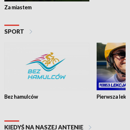
Za miastem
SPORT
Bez hamulców
Pierwsza lekc
KIEDYŚ NA NASZEJ ANTENIE