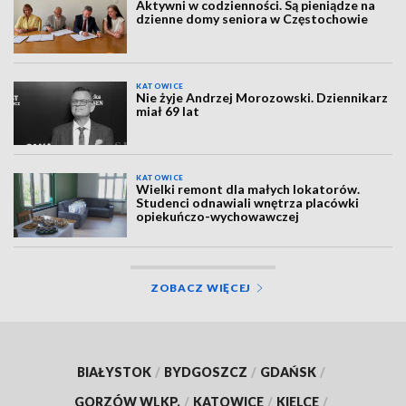
Aktywni w codzienności. Są pieniądze na
dzienne domy seniora w Częstochowie
KATOWICE
Nie żyje Andrzej Morozowski. Dziennikarz
miał 69 lat
KATOWICE
Wielki remont dla małych lokatorów.
Studenci odnawiali wnętrza placówki
opiekuńczo-wychowawczej
ZOBACZ WIĘCEJ
BIAŁYSTOK
/
BYDGOSZCZ
/
GDAŃSK
/
GORZÓW WLKP.
/
KATOWICE
/
KIELCE
/