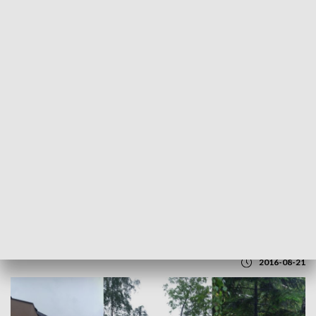
POWRÓT DO
KATOWICE
TVP REGIONY
Załamanie pogody na Śląsku. Zerwane
dachy i połamane drzewa
2016-08-21