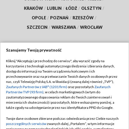
KRAKÓW
/
LUBLIN
/
ŁÓDŹ
/
OLSZTYN
/
OPOLE
/
POZNAŃ
/
RZESZÓW
/
SZCZECIN
/
WARSZAWA
/
WROCŁAW
Szanujemy Twoją prywatność
Dołącz do nas:
Kliknij "Akceptuję i przechodzę do serwisu", aby wyrazić zgody na
korzystanie z technologii automatycznego śledzenia i zbierania danych,
TVP
dostęp do informacji na Twoim urządzeniu końcowym i ich
Abonament TVP
przechowywanie oraz na przetwarzanie Twoich danych osobowych przez
Regulamin TVP
nas, czyli Telewizję Polską S.A. w likwidacji (zwaną dalej również „TVP”),
Emisja w TVP
Polityka prywatności
Zaufanych Partnerów z IAB* (1201 firm)
oraz pozostałych
Zaufanych
Partnerów TVP (93 firm)
, w celach marketingowych (w tym do
Centrum informacji TVP
Moje zgody
zautomatyzowanego dopasowania reklam do Twoich zainteresowań i
mierzenia ich skuteczności) i pozostałych, które wskazujemy poniżej, a
Naziemna Telewizja Cyfrowa
Pomoc
także zgody na udostępnianie przez nas identyfikatora PPID do Google.
Sklep TVP
Biuro reklamy
Twoje dane osobowe zbierane podczas odwiedzania przez Ciebie naszych
Rada Programowa
Kontakt
poszczególnych serwisów
zwanych dalej „Portalem”, w tym informacje
zapisywane za pomocą technologii takich jak: pliki cookie, sygnalizatory