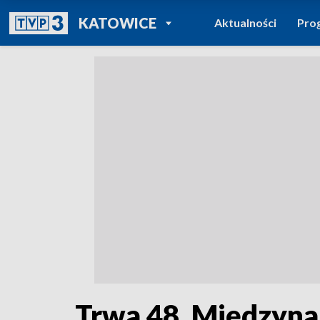
POWRÓT DO
KATOWICE
Aktualności
Pro
TVP REGIONY
Trwa 48. Międzyna