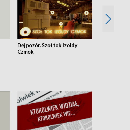
Dej pozór. Szoł tok Izoldy
Dzień z blisk
Czmok