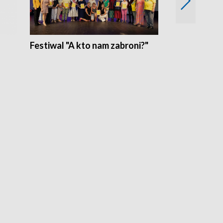
Festiwal "A kto nam zabroni?"
Mikrokosmo