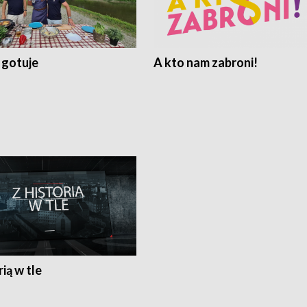
 gotuje
A kto nam zabroni!
rią w tle