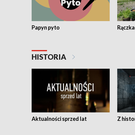
Papyn pyto
Rączka
HISTORIA
Aktualności sprzed lat
Z histo