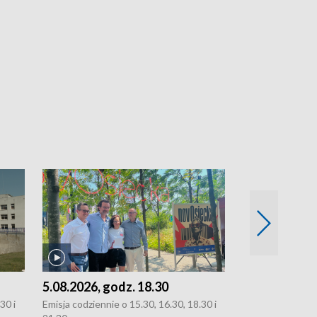
5.08.2026, godz. 18.30
4.08.2026, g
30 i
Emisja codziennie o 15.30, 16.30, 18.30 i
Emisja codziennie