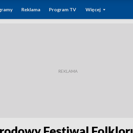
gramy
Reklama
Program TV
Więcej
rodowy Festiwal Folklor