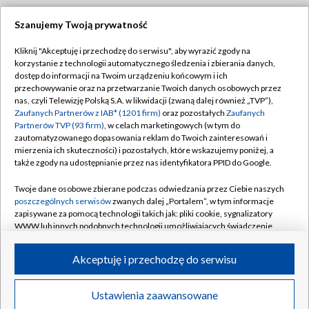
Szanujemy Twoją prywatność
Dołącz do nas:
Kliknij "Akceptuję i przechodzę do serwisu", aby wyrazić zgody na
korzystanie z technologii automatycznego śledzenia i zbierania danych,
TVP
dostęp do informacji na Twoim urządzeniu końcowym i ich
Abonament TVP
przechowywanie oraz na przetwarzanie Twoich danych osobowych przez
Regulamin TVP
nas, czyli Telewizję Polską S.A. w likwidacji (zwaną dalej również „TVP”),
Emisja w TVP
Polityka prywatności
Zaufanych Partnerów z IAB* (1201 firm)
oraz pozostałych
Zaufanych
Partnerów TVP (93 firm)
, w celach marketingowych (w tym do
Centrum informacji TVP
Moje zgody
zautomatyzowanego dopasowania reklam do Twoich zainteresowań i
mierzenia ich skuteczności) i pozostałych, które wskazujemy poniżej, a
Naziemna Telewizja Cyfrowa
Pomoc
także zgody na udostępnianie przez nas identyfikatora PPID do Google.
Sklep TVP
Biuro reklamy
Twoje dane osobowe zbierane podczas odwiedzania przez Ciebie naszych
Rada Programowa
Kontakt
poszczególnych serwisów
zwanych dalej „Portalem”, w tym informacje
zapisywane za pomocą technologii takich jak: pliki cookie, sygnalizatory
System NOS
WWW lub innych podobnych technologii umożliwiających świadczenie
dopasowanych i bezpiecznych usług, personalizację treści oraz reklam,
Informacje o nadawcy
Kanały
udostępnianie funkcji mediów społecznościowych oraz analizowanie
Akceptuję i przechodzę do serwisu
ruchu w Internecie.
Program dla prasy
©2026 Telewizja Polska S.A. w likwidacji
Biuro Reklamy
Twoje dane osobowe zbierane podczas odwiedzania przez Ciebie
Ustawienia zaawansowane
poszczególnych serwisów
na Portalu, takie jak adresy IP, identyfikatory