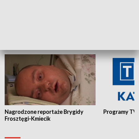
Aktualności sprzed lat
Z historią w tl
INNE
Nagrodzone reportaże Brygidy
Programy TVP
Frosztęgi-Kmiecik