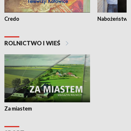
Credo
Nabożeństwa 
ROLNICTWO I WIEŚ
Za miastem