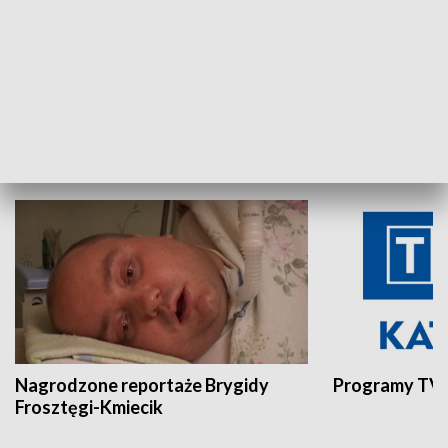
Aktualności sprzed lat
Z historią w tl
INNE
Nagrodzone reportaże Brygidy
Programy TVP
Frosztęgi-Kmiecik