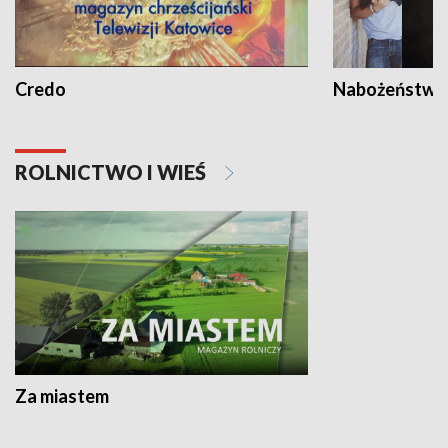
Credo
Nabożeństwa 
ROLNICTWO I WIEŚ
Za miastem