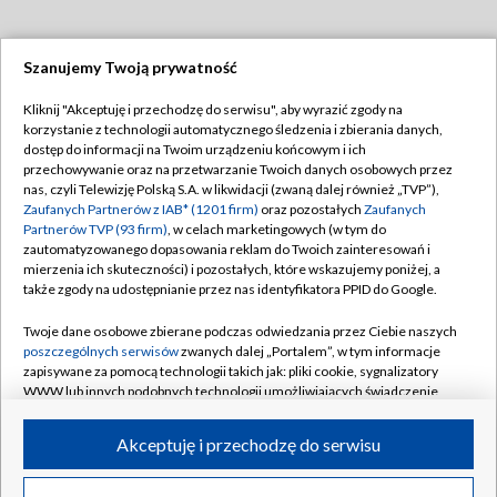
Szanujemy Twoją prywatność
Dołącz do nas:
Kliknij "Akceptuję i przechodzę do serwisu", aby wyrazić zgody na
korzystanie z technologii automatycznego śledzenia i zbierania danych,
TVP
dostęp do informacji na Twoim urządzeniu końcowym i ich
Abonament TVP
przechowywanie oraz na przetwarzanie Twoich danych osobowych przez
Regulamin TVP
nas, czyli Telewizję Polską S.A. w likwidacji (zwaną dalej również „TVP”),
Emisja w TVP
Polityka prywatności
Zaufanych Partnerów z IAB* (1201 firm)
oraz pozostałych
Zaufanych
Partnerów TVP (93 firm)
, w celach marketingowych (w tym do
Centrum informacji TVP
Moje zgody
zautomatyzowanego dopasowania reklam do Twoich zainteresowań i
mierzenia ich skuteczności) i pozostałych, które wskazujemy poniżej, a
Naziemna Telewizja Cyfrowa
Pomoc
także zgody na udostępnianie przez nas identyfikatora PPID do Google.
Sklep TVP
Biuro reklamy
Twoje dane osobowe zbierane podczas odwiedzania przez Ciebie naszych
Rada Programowa
Kontakt
poszczególnych serwisów
zwanych dalej „Portalem”, w tym informacje
zapisywane za pomocą technologii takich jak: pliki cookie, sygnalizatory
System NOS
WWW lub innych podobnych technologii umożliwiających świadczenie
dopasowanych i bezpiecznych usług, personalizację treści oraz reklam,
Informacje o nadawcy
Kanały
udostępnianie funkcji mediów społecznościowych oraz analizowanie
Akceptuję i przechodzę do serwisu
ruchu w Internecie.
Program dla prasy
©2026 Telewizja Polska S.A. w likwidacji
Biuro Reklamy
Twoje dane osobowe zbierane podczas odwiedzania przez Ciebie