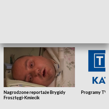
Aktualności sprzed lat
Z historią w tl
INNE
Nagrodzone reportaże Brygidy
Programy TVP
Frosztęgi-Kmiecik