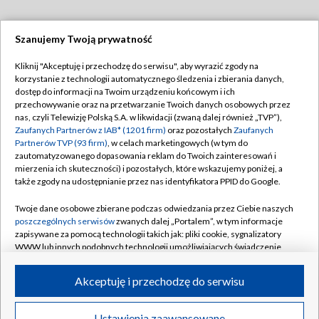
Szanujemy Twoją prywatność
Dołącz do nas:
Kliknij "Akceptuję i przechodzę do serwisu", aby wyrazić zgody na
korzystanie z technologii automatycznego śledzenia i zbierania danych,
TVP
dostęp do informacji na Twoim urządzeniu końcowym i ich
Abonament TVP
przechowywanie oraz na przetwarzanie Twoich danych osobowych przez
Regulamin TVP
nas, czyli Telewizję Polską S.A. w likwidacji (zwaną dalej również „TVP”),
Emisja w TVP
Polityka prywatności
Zaufanych Partnerów z IAB* (1201 firm)
oraz pozostałych
Zaufanych
Partnerów TVP (93 firm)
, w celach marketingowych (w tym do
Centrum informacji TVP
Moje zgody
zautomatyzowanego dopasowania reklam do Twoich zainteresowań i
mierzenia ich skuteczności) i pozostałych, które wskazujemy poniżej, a
Naziemna Telewizja Cyfrowa
Pomoc
także zgody na udostępnianie przez nas identyfikatora PPID do Google.
Sklep TVP
Biuro reklamy
Twoje dane osobowe zbierane podczas odwiedzania przez Ciebie naszych
Rada Programowa
Kontakt
poszczególnych serwisów
zwanych dalej „Portalem”, w tym informacje
zapisywane za pomocą technologii takich jak: pliki cookie, sygnalizatory
System NOS
WWW lub innych podobnych technologii umożliwiających świadczenie
dopasowanych i bezpiecznych usług, personalizację treści oraz reklam,
Informacje o nadawcy
Kanały
udostępnianie funkcji mediów społecznościowych oraz analizowanie
Akceptuję i przechodzę do serwisu
ruchu w Internecie.
Program dla prasy
©2026 Telewizja Polska S.A. w likwidacji
Biuro Reklamy
Twoje dane osobowe zbierane podczas odwiedzania przez Ciebie
Ustawienia zaawansowane