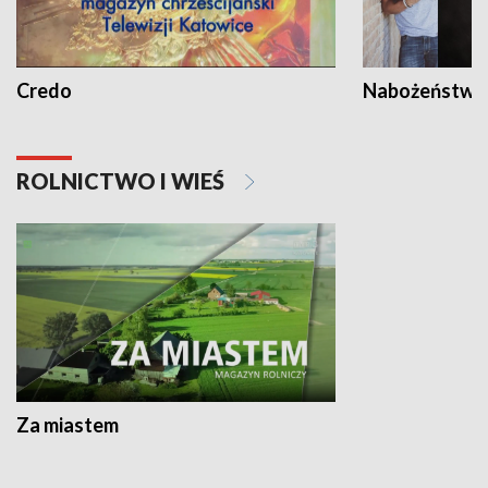
Credo
Nabożeństwa 
ROLNICTWO I WIEŚ
Za miastem