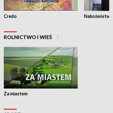
Credo
Nabożeństwa 
ROLNICTWO I WIEŚ
Za miastem