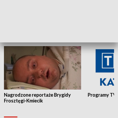
Aktualności sprzed lat
Z historią w tl
INNE
Nagrodzone reportaże Brygidy
Programy TVP
Frosztęgi-Kmiecik