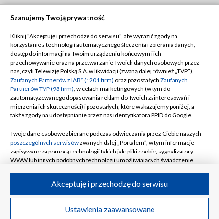
Szanujemy Twoją prywatność
Dołącz do nas:
Kliknij "Akceptuję i przechodzę do serwisu", aby wyrazić zgody na
korzystanie z technologii automatycznego śledzenia i zbierania danych,
TVP
dostęp do informacji na Twoim urządzeniu końcowym i ich
Abonament TVP
przechowywanie oraz na przetwarzanie Twoich danych osobowych przez
Regulamin TVP
nas, czyli Telewizję Polską S.A. w likwidacji (zwaną dalej również „TVP”),
Emisja w TVP
Polityka prywatności
Zaufanych Partnerów z IAB* (1201 firm)
oraz pozostałych
Zaufanych
Partnerów TVP (93 firm)
, w celach marketingowych (w tym do
Centrum informacji TVP
Moje zgody
zautomatyzowanego dopasowania reklam do Twoich zainteresowań i
mierzenia ich skuteczności) i pozostałych, które wskazujemy poniżej, a
Naziemna Telewizja Cyfrowa
Pomoc
także zgody na udostępnianie przez nas identyfikatora PPID do Google.
Sklep TVP
Biuro reklamy
Twoje dane osobowe zbierane podczas odwiedzania przez Ciebie naszych
Rada Programowa
Kontakt
poszczególnych serwisów
zwanych dalej „Portalem”, w tym informacje
zapisywane za pomocą technologii takich jak: pliki cookie, sygnalizatory
System NOS
WWW lub innych podobnych technologii umożliwiających świadczenie
dopasowanych i bezpiecznych usług, personalizację treści oraz reklam,
Informacje o nadawcy
Kanały
udostępnianie funkcji mediów społecznościowych oraz analizowanie
Akceptuję i przechodzę do serwisu
ruchu w Internecie.
Program dla prasy
©2026 Telewizja Polska S.A. w likwidacji
Biuro Reklamy
Twoje dane osobowe zbierane podczas odwiedzania przez Ciebie
Ustawienia zaawansowane
poszczególnych serwisów
na Portalu, takie jak adresy IP, identyfikatory