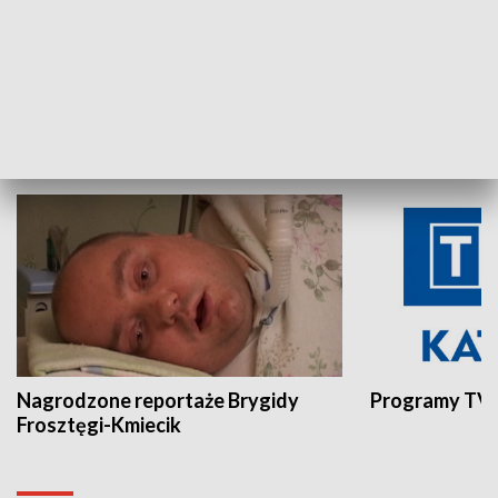
Aktualności sprzed lat
Z historią w tl
INNE
Nagrodzone reportaże Brygidy
Programy TVP
Frosztęgi-Kmiecik