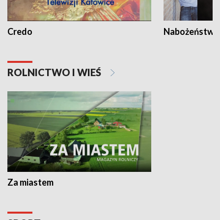
Credo
Nabożeństwa 
ROLNICTWO I WIEŚ
Za miastem