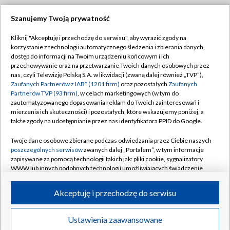
Szanujemy Twoją prywatność
Dołącz do nas:
Kliknij "Akceptuję i przechodzę do serwisu", aby wyrazić zgody na
korzystanie z technologii automatycznego śledzenia i zbierania danych,
TVP
dostęp do informacji na Twoim urządzeniu końcowym i ich
Abonament TVP
przechowywanie oraz na przetwarzanie Twoich danych osobowych przez
Regulamin TVP
nas, czyli Telewizję Polską S.A. w likwidacji (zwaną dalej również „TVP”),
Emisja w TVP
Polityka prywatności
Zaufanych Partnerów z IAB* (1201 firm)
oraz pozostałych
Zaufanych
Partnerów TVP (93 firm)
, w celach marketingowych (w tym do
Centrum informacji TVP
Moje zgody
zautomatyzowanego dopasowania reklam do Twoich zainteresowań i
mierzenia ich skuteczności) i pozostałych, które wskazujemy poniżej, a
Naziemna Telewizja Cyfrowa
Pomoc
także zgody na udostępnianie przez nas identyfikatora PPID do Google.
Sklep TVP
Biuro reklamy
Twoje dane osobowe zbierane podczas odwiedzania przez Ciebie naszych
Rada Programowa
Kontakt
poszczególnych serwisów
zwanych dalej „Portalem”, w tym informacje
zapisywane za pomocą technologii takich jak: pliki cookie, sygnalizatory
System NOS
WWW lub innych podobnych technologii umożliwiających świadczenie
dopasowanych i bezpiecznych usług, personalizację treści oraz reklam,
Informacje o nadawcy
Kanały
udostępnianie funkcji mediów społecznościowych oraz analizowanie
Akceptuję i przechodzę do serwisu
ruchu w Internecie.
Program dla prasy
©2026 Telewizja Polska S.A. w likwidacji
Biuro Reklamy
Twoje dane osobowe zbierane podczas odwiedzania przez Ciebie
Ustawienia zaawansowane
poszczególnych serwisów
na Portalu, takie jak adresy IP, identyfikatory