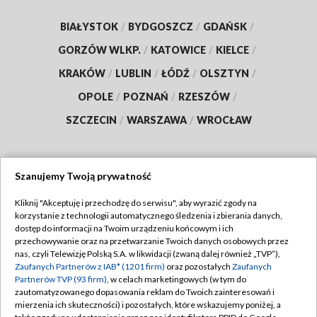
BIAŁYSTOK
/
BYDGOSZCZ
/
GDAŃSK
/
GORZÓW WLKP.
/
KATOWICE
/
KIELCE
/
KRAKÓW
/
LUBLIN
/
ŁÓDŹ
/
OLSZTYN
/
OPOLE
/
POZNAŃ
/
RZESZÓW
/
SZCZECIN
/
WARSZAWA
/
WROCŁAW
Szanujemy Twoją prywatność
Dołącz do nas:
Kliknij "Akceptuję i przechodzę do serwisu", aby wyrazić zgody na
korzystanie z technologii automatycznego śledzenia i zbierania danych,
TVP
dostęp do informacji na Twoim urządzeniu końcowym i ich
Abonament TVP
przechowywanie oraz na przetwarzanie Twoich danych osobowych przez
Regulamin TVP
nas, czyli Telewizję Polską S.A. w likwidacji (zwaną dalej również „TVP”),
Emisja w TVP
Polityka prywatności
Zaufanych Partnerów z IAB* (1201 firm)
oraz pozostałych
Zaufanych
Partnerów TVP (93 firm)
, w celach marketingowych (w tym do
Centrum informacji TVP
Moje zgody
zautomatyzowanego dopasowania reklam do Twoich zainteresowań i
mierzenia ich skuteczności) i pozostałych, które wskazujemy poniżej, a
Naziemna Telewizja Cyfrowa
Pomoc