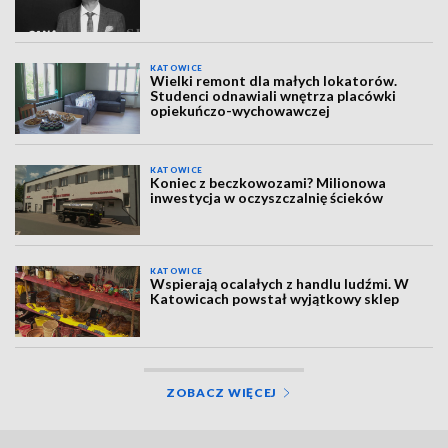
KATOWICE
Wielki remont dla małych lokatorów.
Studenci odnawiali wnętrza placówki
opiekuńczo-wychowawczej
KATOWICE
Koniec z beczkowozami? Milionowa
inwestycja w oczyszczalnię ścieków
KATOWICE
Wspierają ocalałych z handlu ludźmi. W
Katowicach powstał wyjątkowy sklep
ZOBACZ WIĘCEJ