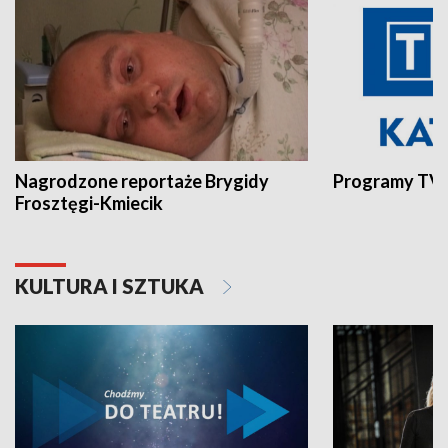
Nagrodzone reportaże Brygidy
Programy TVP
Frosztęgi-Kmiecik
KULTURA I SZTUKA