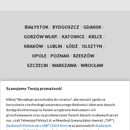
BIAŁYSTOK
/
BYDGOSZCZ
/
GDAŃSK
/
GORZÓW WLKP.
/
KATOWICE
/
KIELCE
/
KRAKÓW
/
LUBLIN
/
ŁÓDŹ
/
OLSZTYN
/
OPOLE
/
POZNAŃ
/
RZESZÓW
/
SZCZECIN
/
WARSZAWA
/
WROCŁAW
Szanujemy Twoją prywatność
Dołącz do nas:
Kliknij "Akceptuję i przechodzę do serwisu", aby wyrazić zgody na
korzystanie z technologii automatycznego śledzenia i zbierania danych,
TVP
dostęp do informacji na Twoim urządzeniu końcowym i ich
Abonament TVP
przechowywanie oraz na przetwarzanie Twoich danych osobowych przez
Regulamin TVP
nas, czyli Telewizję Polską S.A. w likwidacji (zwaną dalej również „TVP”),
Emisja w TVP
Polityka prywatności
Zaufanych Partnerów z IAB* (1201 firm)
oraz pozostałych
Zaufanych