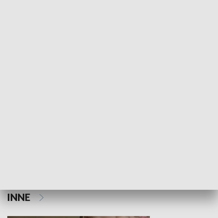
Papyn pyto
Rączka gotuje
HISTORIA
Aktualności sprzed lat
Z historią w tl
INNE