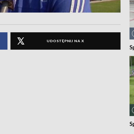
UDOSTĘPNIJ NA X
S
S