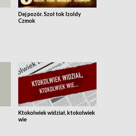
Dej pozór. Szoł tok Izoldy
Dzień z blisk
Czmok
Ktokolwiek widział, ktokolwiek
wie