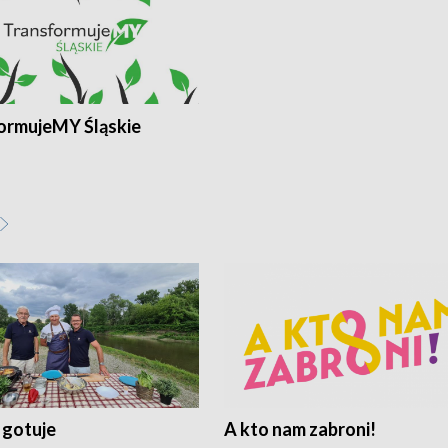
ormujeMY Śląskie
 gotuje
A kto nam zabroni!