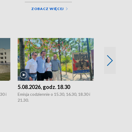
ZOBACZ WIĘCEJ
5.08.2026, godz. 18.30
4.08.2026, g
30 i
Emisja codziennie o 15.30, 16.30, 18.30 i
Emisja codziennie
21.30.
21.30.