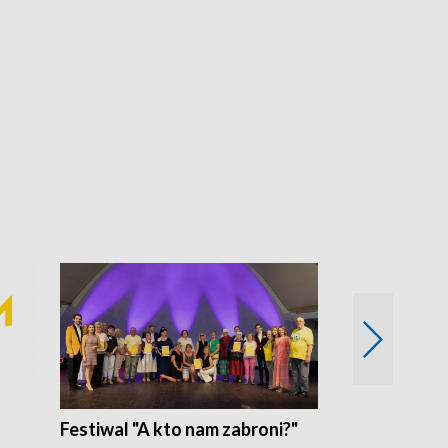
Festiwal "A kto nam zabroni?"
Mikrokosmo