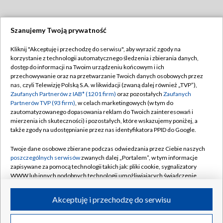
Szanujemy Twoją prywatność
Dołącz do nas:
Kliknij "Akceptuję i przechodzę do serwisu", aby wyrazić zgody na
korzystanie z technologii automatycznego śledzenia i zbierania danych,
TVP
dostęp do informacji na Twoim urządzeniu końcowym i ich
Abonament TVP
przechowywanie oraz na przetwarzanie Twoich danych osobowych przez
Regulamin TVP
nas, czyli Telewizję Polską S.A. w likwidacji (zwaną dalej również „TVP”),
Emisja w TVP
Polityka prywatności
Zaufanych Partnerów z IAB* (1201 firm)
oraz pozostałych
Zaufanych
Partnerów TVP (93 firm)
, w celach marketingowych (w tym do
Centrum informacji TVP
Moje zgody
zautomatyzowanego dopasowania reklam do Twoich zainteresowań i
mierzenia ich skuteczności) i pozostałych, które wskazujemy poniżej, a
Naziemna Telewizja Cyfrowa
Pomoc
także zgody na udostępnianie przez nas identyfikatora PPID do Google.
Sklep TVP
Biuro reklamy
Twoje dane osobowe zbierane podczas odwiedzania przez Ciebie naszych
Rada Programowa
Kontakt
poszczególnych serwisów
zwanych dalej „Portalem”, w tym informacje
zapisywane za pomocą technologii takich jak: pliki cookie, sygnalizatory
System NOS
WWW lub innych podobnych technologii umożliwiających świadczenie
dopasowanych i bezpiecznych usług, personalizację treści oraz reklam,
Informacje o nadawcy
Kanały
udostępnianie funkcji mediów społecznościowych oraz analizowanie
Akceptuję i przechodzę do serwisu
ruchu w Internecie.
Program dla prasy
©2026 Telewizja Polska S.A. w likwidacji
Biuro Reklamy
Twoje dane osobowe zbierane podczas odwiedzania przez Ciebie