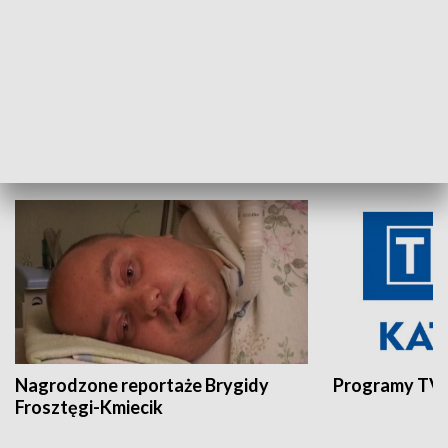
Aktualności sprzed lat
Z historią w tl
INNE
Nagrodzone reportaże Brygidy
Programy TVP
Frosztęgi-Kmiecik