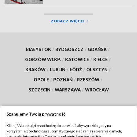
ZOBACZ WIĘCEJ
BIAŁYSTOK
/
BYDGOSZCZ
/
GDAŃSK
/
GORZÓW WLKP.
/
KATOWICE
/
KIELCE
/
KRAKÓW
/
LUBLIN
/
ŁÓDŹ
/
OLSZTYN
/
OPOLE
/
POZNAŃ
/
RZESZÓW
/
SZCZECIN
/
WARSZAWA
/
WROCŁAW
Szanujemy Twoją prywatność
Dołącz do nas:
Kliknij "Akceptuję i przechodzę do serwisu", aby wyrazić zgody na
korzystanie z technologii automatycznego śledzenia i zbierania danych,
TVP
dostęp do informacji na Twoim urządzeniu końcowym i ich