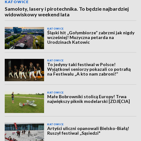
KATOWICE
Samoloty, lasery i pirotechnika. To będzie najbardziej
widowiskowy weekend lata
KATOWICE
Śląski hit „Gołymbiorze” zabrzmi jak nigdy
wcześniej! Muzyczna petarda na
Urodzinach Katowic
KATOWICE
To jedyny taki festiwal w Polsce!
Wyjątkowi seniorzy pokazali co potrafią
na Festiwalu „A kto nam zabroni!”
KATOWICE
Małe Bobrowniki stolicą Europy! Trwa
największy piknik modelarski [ZDJĘCIA]
KATOWICE
Artyści uliczni opanowali Bielsko-Białą!
Ruszył festiwal „Sąsiedzi"