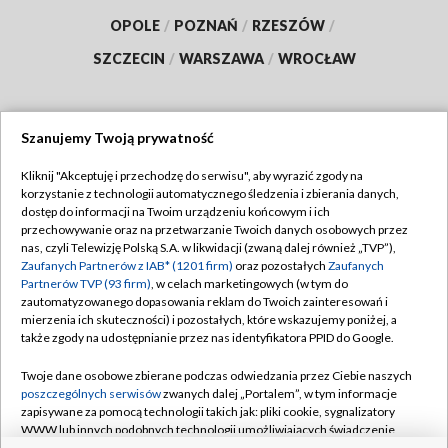
OPOLE
/
POZNAŃ
/
RZESZÓW
/
SZCZECIN
/
WARSZAWA
/
WROCŁAW
Szanujemy Twoją prywatność
Dołącz do nas:
Kliknij "Akceptuję i przechodzę do serwisu", aby wyrazić zgody na
korzystanie z technologii automatycznego śledzenia i zbierania danych,
TVP
dostęp do informacji na Twoim urządzeniu końcowym i ich
Abonament TVP
przechowywanie oraz na przetwarzanie Twoich danych osobowych przez
Regulamin TVP
nas, czyli Telewizję Polską S.A. w likwidacji (zwaną dalej również „TVP”),
Emisja w TVP
Polityka prywatności
Zaufanych Partnerów z IAB* (1201 firm)
oraz pozostałych
Zaufanych
Partnerów TVP (93 firm)
, w celach marketingowych (w tym do
Centrum informacji TVP
Moje zgody
zautomatyzowanego dopasowania reklam do Twoich zainteresowań i
mierzenia ich skuteczności) i pozostałych, które wskazujemy poniżej, a
Naziemna Telewizja Cyfrowa
Pomoc
także zgody na udostępnianie przez nas identyfikatora PPID do Google.
Sklep TVP
Biuro reklamy
Twoje dane osobowe zbierane podczas odwiedzania przez Ciebie naszych
Rada Programowa
Kontakt
poszczególnych serwisów
zwanych dalej „Portalem”, w tym informacje
zapisywane za pomocą technologii takich jak: pliki cookie, sygnalizatory
System NOS
WWW lub innych podobnych technologii umożliwiających świadczenie
dopasowanych i bezpiecznych usług, personalizację treści oraz reklam,