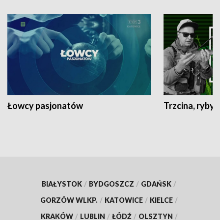
Łowcy pasjonatów
Trzcina, ryby 
BIAŁYSTOK
/
BYDGOSZCZ
/
GDAŃSK
/
GORZÓW WLKP.
/
KATOWICE
/
KIELCE
/
KRAKÓW
/
LUBLIN
/
ŁÓDŹ
/
OLSZTYN
/