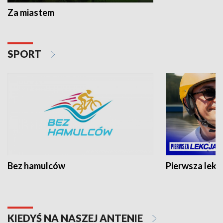
Za miastem
SPORT
Bez hamulców
Pierwsza lekc
KIEDYŚ NA NASZEJ ANTENIE