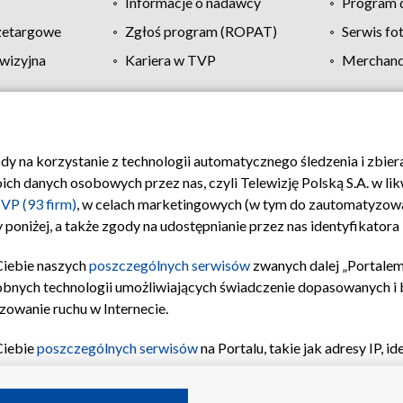
Informacje o nadawcy
Program d
zetargowe
Zgłoś program (ROPAT)
Serwis fo
wizyjna
Kariera w TVP
Merchandi
Polityka prywatności
Moje zgody
Pomoc
Biuro re
ody na korzystanie z technologii automatycznego śledzenia i zbie
 danych osobowych przez nas, czyli Telewizję Polską S.A. w likw
VP (93 firm)
, w celach marketingowych (w tym do zautomatyzow
 poniżej, a także zgody na udostępnianie przez nas identyfikator
Ciebie naszych
poszczególnych serwisów
zwanych dalej „Portalem
obnych technologii umożliwiających świadczenie dopasowanych i be
zowanie ruchu w Internecie.
Ciebie
poszczególnych serwisów
na Portalu, takie jak adresy IP, 
sach Portalu czy historia odwiedzin będą przetwarzane przez TV
ji: przechowywania informacji na urządzeniu lub dostęp do nich,
©2026 Telewizja Polska S.A. w likwidacji