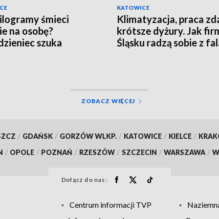
CE
KATOWICE
ilogramy śmieci
Klimatyzacja, praca zd
ie na osobę?
krótsze dyżury. Jak fir
zieniec szuka
Śląsku radzą sobie z fal
nionych" mieszkańców
upałów?
ZOBACZ WIĘCEJ
SZCZ
/
GDAŃSK
/
GORZÓW WLKP.
/
KATOWICE
/
KIELCE
/
KRA
N
/
OPOLE
/
POZNAŃ
/
RZESZÓW
/
SZCZECIN
/
WARSZAWA
/
W
Dołącz do nas:
Centrum informacji TVP
Naziemna