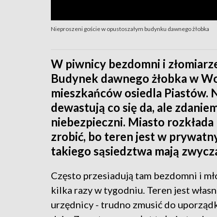
Nieproszeni goście w opustoszałym budynku dawnego żłobka
W piwnicy bezdomni i złomiarze,
Budynek dawnego żłobka w Wod
mieszkańców osiedla Piastów. N
dewastują co się da, ale zdani
niebezpieczni. Miasto rozkłada 
zrobić, bo teren jest w prywat
takiego sąsiedztwa mają zwycza
Często przesiadują tam bezdomni i mło
kilka razy w tygodniu. Teren jest własn
urzędnicy - trudno zmusić do uporządk