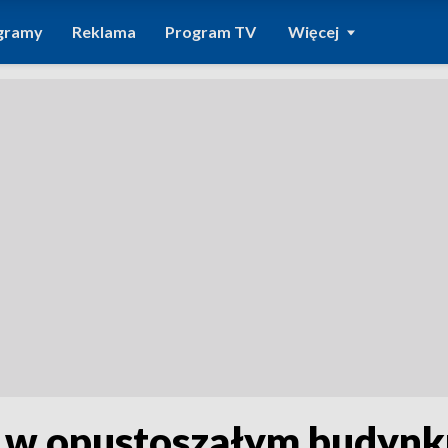
gramy
Reklama
Program TV
Więcej
e w opustoszałym budyn