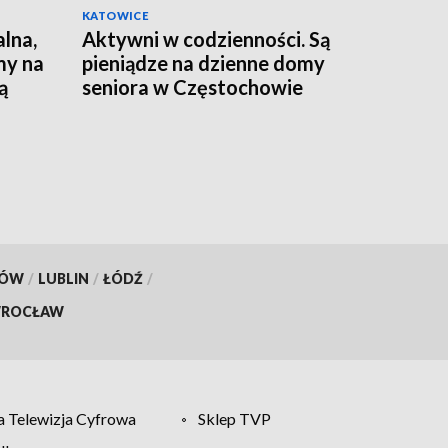
KATOWICE
alna,
Aktywni w codzienności. Są
my na
pieniądze na dzienne domy
ą
seniora w Częstochowie
KÓW
/
LUBLIN
/
ŁÓDŹ
/
ROCŁAW
 Telewizja Cyfrowa
Sklep TVP