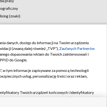
la prasy
tograficzny
sing (znaki)
klamy
Kontakt
rania danych, dostęp do informacji na Twoim urządzeniu
idacji (zwaną dalej również „TVP”),
Zaufanych Partnerów
anego dopasowania reklam do Twoich zainteresowań i
a PPID do Google.
”, w tym informacje zapisywane za pomocą technologii
zpiecznych usług, personalizację treści oraz reklam,
identyfikatory Twoich urządzeń końcowych i identyfikatory
P,
Zaufanych Partnerów z IAB
oraz pozostałych
Zaufanych
 wyboru podstawowych reklam, wyboru spersonalizowanych