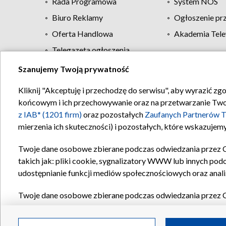
Rada Programowa
System NOS
Biuro Reklamy
Ogłoszenie pr
Oferta Handlowa
Akademia Tele
Telegazeta ogłoszenia
Szanujemy Twoją prywatność
Regulamin TVP
Kliknij "Akceptuję i przechodzę do serwisu", aby wyrazić zg
końcowym i ich przechowywanie oraz na przetwarzanie Twoich
z IAB* (1201 firm)
oraz pozostałych
Zaufanych Partnerów T
mierzenia ich skuteczności) i pozostałych, które wskazujemy
Twoje dane osobowe zbierane podczas odwiedzania przez 
takich jak: pliki cookie, sygnalizatory WWW lub innych pod
udostępnianie funkcji mediów społecznościowych oraz anali
Twoje dane osobowe zbierane podczas odwiedzania przez 
plików cookie, informacje o Twoich wyszukiwaniach w serwi
Partnerów TVP
dla realizacji następujących celów i funkc