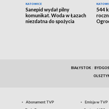
KATOWICE
KATOWI
Sanepid wydał pilny
544 k
komunikat. Woda w Łazach
roczn
niezdatna do spożycia
Ogrod
„zagi
BIAŁYSTOK
/
BYDGO
OLSZTY
Abonament TVP
Emisja w TVP