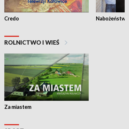
Credo
Nabożeństwa 
ROLNICTWO I WIEŚ
Za miastem