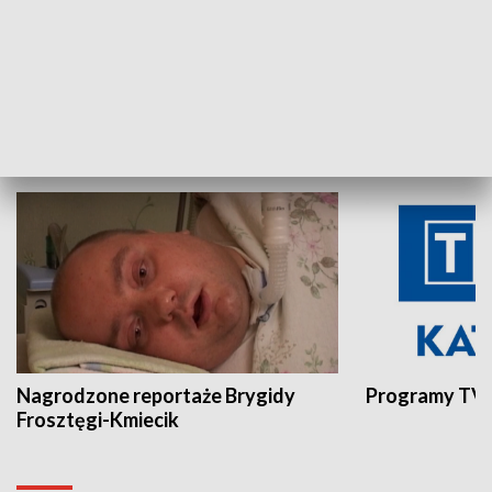
Aktualności sprzed lat
Z historią w tl
INNE
Nagrodzone reportaże Brygidy
Programy TVP
Frosztęgi-Kmiecik