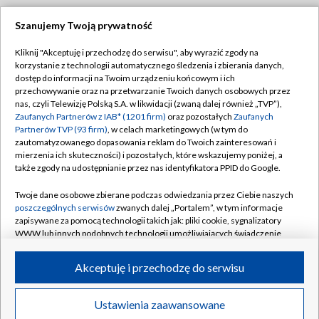
Szanujemy Twoją prywatność
Dołącz do nas:
Kliknij "Akceptuję i przechodzę do serwisu", aby wyrazić zgody na
korzystanie z technologii automatycznego śledzenia i zbierania danych,
TVP
dostęp do informacji na Twoim urządzeniu końcowym i ich
Abonament TVP
przechowywanie oraz na przetwarzanie Twoich danych osobowych przez
Regulamin TVP
nas, czyli Telewizję Polską S.A. w likwidacji (zwaną dalej również „TVP”),
Emisja w TVP
Polityka prywatności
Zaufanych Partnerów z IAB* (1201 firm)
oraz pozostałych
Zaufanych
Partnerów TVP (93 firm)
, w celach marketingowych (w tym do
Centrum informacji TVP
Moje zgody
zautomatyzowanego dopasowania reklam do Twoich zainteresowań i
mierzenia ich skuteczności) i pozostałych, które wskazujemy poniżej, a
Naziemna Telewizja Cyfrowa
Pomoc
także zgody na udostępnianie przez nas identyfikatora PPID do Google.
Sklep TVP
Biuro reklamy
Twoje dane osobowe zbierane podczas odwiedzania przez Ciebie naszych
Rada Programowa
Kontakt
poszczególnych serwisów
zwanych dalej „Portalem”, w tym informacje
zapisywane za pomocą technologii takich jak: pliki cookie, sygnalizatory
System NOS
WWW lub innych podobnych technologii umożliwiających świadczenie
dopasowanych i bezpiecznych usług, personalizację treści oraz reklam,
Informacje o nadawcy
Kanały
udostępnianie funkcji mediów społecznościowych oraz analizowanie
Akceptuję i przechodzę do serwisu
ruchu w Internecie.
Program dla prasy
©2026 Telewizja Polska S.A. w likwidacji
Biuro Reklamy
Twoje dane osobowe zbierane podczas odwiedzania przez Ciebie
Ustawienia zaawansowane
poszczególnych serwisów
na Portalu, takie jak adresy IP, identyfikatory