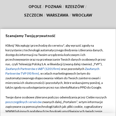
OPOLE
/
POZNAŃ
/
RZESZÓW
/
SZCZECIN
/
WARSZAWA
/
WROCŁAW
Szanujemy Twoją prywatność
Dołącz do nas:
Kliknij "Akceptuję i przechodzę do serwisu", aby wyrazić zgody na
korzystanie z technologii automatycznego śledzenia i zbierania danych,
TVP
dostęp do informacji na Twoim urządzeniu końcowym i ich
Abonament TVP
przechowywanie oraz na przetwarzanie Twoich danych osobowych przez
Regulamin TVP
nas, czyli Telewizję Polską S.A. w likwidacji (zwaną dalej również „TVP”),
Emisja w TVP
Polityka prywatności
Zaufanych Partnerów z IAB* (1201 firm)
oraz pozostałych
Zaufanych
Partnerów TVP (93 firm)
, w celach marketingowych (w tym do
Centrum informacji TVP
Moje zgody
zautomatyzowanego dopasowania reklam do Twoich zainteresowań i
mierzenia ich skuteczności) i pozostałych, które wskazujemy poniżej, a
Naziemna Telewizja Cyfrowa
Pomoc
także zgody na udostępnianie przez nas identyfikatora PPID do Google.
Sklep TVP
Biuro reklamy
Twoje dane osobowe zbierane podczas odwiedzania przez Ciebie naszych
Rada Programowa
Kontakt
poszczególnych serwisów
zwanych dalej „Portalem”, w tym informacje
zapisywane za pomocą technologii takich jak: pliki cookie, sygnalizatory
System NOS
WWW lub innych podobnych technologii umożliwiających świadczenie
dopasowanych i bezpiecznych usług, personalizację treści oraz reklam,