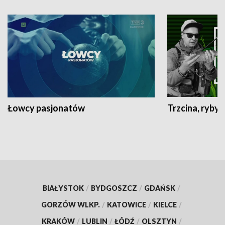
Łowcy pasjonatów
Trzcina, ryby 
BIAŁYSTOK
/
BYDGOSZCZ
/
GDAŃSK
/
GORZÓW WLKP.
/
KATOWICE
/
KIELCE
/
KRAKÓW
/
LUBLIN
/
ŁÓDŹ
/
OLSZTYN
/