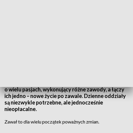
Niedoceniona opieka. Życie po zawale
Pacjenci oddziału rehabilitacji kardiologicznej
Szpitala Murcki w Katowicach spotkali się w sobotę
z okazji drugiej rocznicy funkcjonowania jednego z
nielicznych w kraju oddziałów dziennych. To ludzie
o wielu pasjach, wykonujący różne zawody, a łączy
ich jedno – nowe życie po zawale. Dzienne oddziały
są niezwykle potrzebne, ale jednocześnie
nieopłacalne.
Zawał to dla wielu początek poważnych zmian.