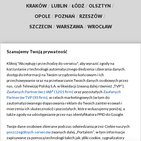
KRAKÓW
/
LUBLIN
/
ŁÓDŹ
/
OLSZTYN
/
OPOLE
/
POZNAŃ
/
RZESZÓW
/
SZCZECIN
/
WARSZAWA
/
WROCŁAW
Szanujemy Twoją prywatność
Dołącz do nas:
Kliknij "Akceptuję i przechodzę do serwisu", aby wyrazić zgody na
korzystanie z technologii automatycznego śledzenia i zbierania danych,
TVP
dostęp do informacji na Twoim urządzeniu końcowym i ich
Abonament TVP
przechowywanie oraz na przetwarzanie Twoich danych osobowych przez
Regulamin TVP
nas, czyli Telewizję Polską S.A. w likwidacji (zwaną dalej również „TVP”),
Emisja w TVP
Polityka prywatności
Zaufanych Partnerów z IAB* (1201 firm)
oraz pozostałych
Zaufanych
Partnerów TVP (93 firm)
, w celach marketingowych (w tym do
Centrum informacji TVP
Moje zgody
zautomatyzowanego dopasowania reklam do Twoich zainteresowań i
mierzenia ich skuteczności) i pozostałych, które wskazujemy poniżej, a
Naziemna Telewizja Cyfrowa
Pomoc
także zgody na udostępnianie przez nas identyfikatora PPID do Google.
Sklep TVP
Biuro reklamy
Twoje dane osobowe zbierane podczas odwiedzania przez Ciebie naszych
Rada Programowa
Kontakt
poszczególnych serwisów
zwanych dalej „Portalem”, w tym informacje
zapisywane za pomocą technologii takich jak: pliki cookie, sygnalizatory