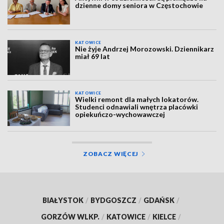
dzienne domy seniora w Częstochowie
KATOWICE
Nie żyje Andrzej Morozowski. Dziennikarz
miał 69 lat
KATOWICE
Wielki remont dla małych lokatorów.
Studenci odnawiali wnętrza placówki
opiekuńczo-wychowawczej
ZOBACZ WIĘCEJ
BIAŁYSTOK
/
BYDGOSZCZ
/
GDAŃSK
/
GORZÓW WLKP.
/
KATOWICE
/
KIELCE
/