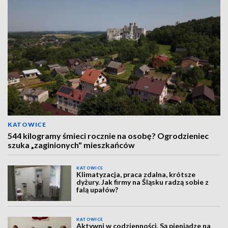
KATOWICE
544 kilogramy śmieci rocznie na osobę? Ogrodzieniec
szuka „zaginionych" mieszkańców
KATOWICE
Klimatyzacja, praca zdalna, krótsze
dyżury. Jak firmy na Śląsku radzą sobie z
falą upałów?
KATOWICE
Aktywni w codzienności. Są pieniądze na