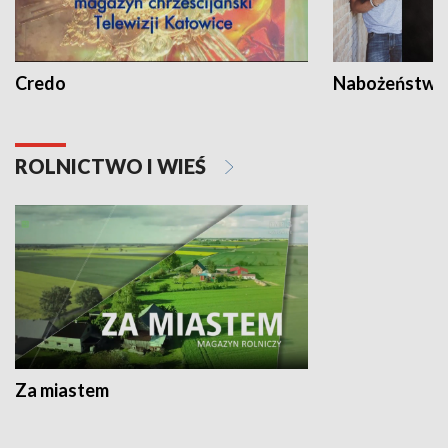
Credo
Nabożeństwa 
ROLNICTWO I WIEŚ
Za miastem