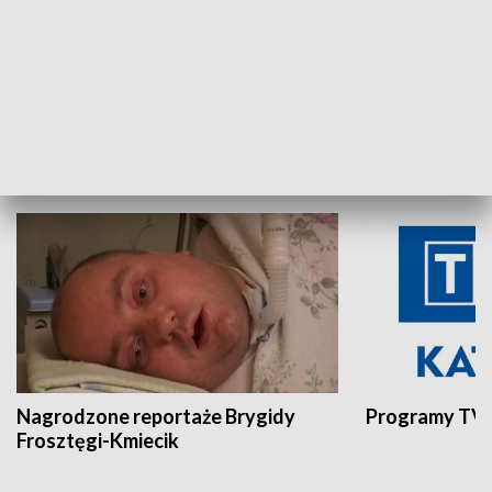
Aktualności sprzed lat
Z historią w tl
INNE
Nagrodzone reportaże Brygidy
Programy TVP
Frosztęgi-Kmiecik