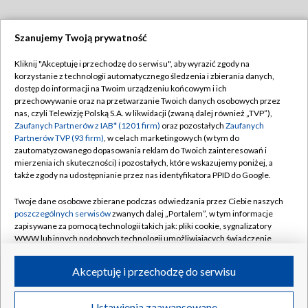
Szanujemy Twoją prywatność
Dołącz do nas:
Kliknij "Akceptuję i przechodzę do serwisu", aby wyrazić zgody na
korzystanie z technologii automatycznego śledzenia i zbierania danych,
TVP
dostęp do informacji na Twoim urządzeniu końcowym i ich
Abonament TVP
przechowywanie oraz na przetwarzanie Twoich danych osobowych przez
Regulamin TVP
nas, czyli Telewizję Polską S.A. w likwidacji (zwaną dalej również „TVP”),
Emisja w TVP
Polityka prywatności
Zaufanych Partnerów z IAB* (1201 firm)
oraz pozostałych
Zaufanych
Partnerów TVP (93 firm)
, w celach marketingowych (w tym do
Centrum informacji TVP
Moje zgody
zautomatyzowanego dopasowania reklam do Twoich zainteresowań i
mierzenia ich skuteczności) i pozostałych, które wskazujemy poniżej, a
Naziemna Telewizja Cyfrowa
Pomoc
także zgody na udostępnianie przez nas identyfikatora PPID do Google.
Sklep TVP
Biuro reklamy
Twoje dane osobowe zbierane podczas odwiedzania przez Ciebie naszych
Rada Programowa
Kontakt
poszczególnych serwisów
zwanych dalej „Portalem”, w tym informacje
zapisywane za pomocą technologii takich jak: pliki cookie, sygnalizatory
System NOS
WWW lub innych podobnych technologii umożliwiających świadczenie
dopasowanych i bezpiecznych usług, personalizację treści oraz reklam,
Informacje o nadawcy
Kanały
udostępnianie funkcji mediów społecznościowych oraz analizowanie
Akceptuję i przechodzę do serwisu
ruchu w Internecie.
Program dla prasy
©2026 Telewizja Polska S.A. w likwidacji
Biuro Reklamy
Twoje dane osobowe zbierane podczas odwiedzania przez Ciebie
Ustawienia zaawansowane