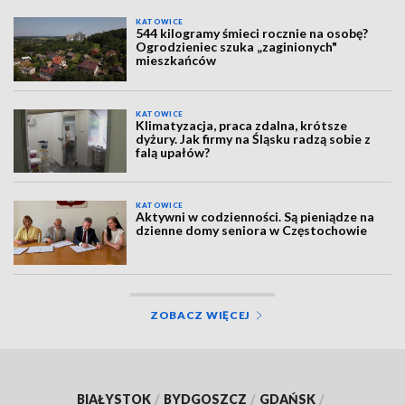
KATOWICE
544 kilogramy śmieci rocznie na osobę?
Ogrodzieniec szuka „zaginionych"
mieszkańców
KATOWICE
Klimatyzacja, praca zdalna, krótsze
dyżury. Jak firmy na Śląsku radzą sobie z
falą upałów?
KATOWICE
Aktywni w codzienności. Są pieniądze na
dzienne domy seniora w Częstochowie
ZOBACZ WIĘCEJ
BIAŁYSTOK
/
BYDGOSZCZ
/
GDAŃSK
/