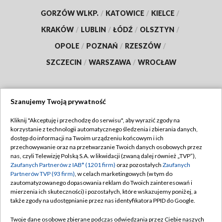
GORZÓW WLKP.
/
KATOWICE
/
KIELCE
/
KRAKÓW
/
LUBLIN
/
ŁÓDŹ
/
OLSZTYN
/
OPOLE
/
POZNAŃ
/
RZESZÓW
/
SZCZECIN
/
WARSZAWA
/
WROCŁAW
Szanujemy Twoją prywatność
Dołącz do nas:
Kliknij "Akceptuję i przechodzę do serwisu", aby wyrazić zgody na
korzystanie z technologii automatycznego śledzenia i zbierania danych,
TVP
dostęp do informacji na Twoim urządzeniu końcowym i ich
Abonament TVP
przechowywanie oraz na przetwarzanie Twoich danych osobowych przez
Regulamin TVP
nas, czyli Telewizję Polską S.A. w likwidacji (zwaną dalej również „TVP”),
Emisja w TVP
Polityka prywatności
Zaufanych Partnerów z IAB* (1201 firm)
oraz pozostałych
Zaufanych
Partnerów TVP (93 firm)
, w celach marketingowych (w tym do
Centrum informacji TVP
Moje zgody
zautomatyzowanego dopasowania reklam do Twoich zainteresowań i
mierzenia ich skuteczności) i pozostałych, które wskazujemy poniżej, a
Naziemna Telewizja Cyfrowa
Pomoc
także zgody na udostępnianie przez nas identyfikatora PPID do Google.
Sklep TVP
Biuro reklamy
Twoje dane osobowe zbierane podczas odwiedzania przez Ciebie naszych