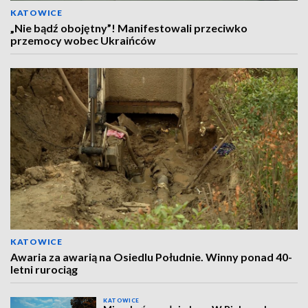
KATOWICE
„Nie bądź obojętny”! Manifestowali przeciwko
przemocy wobec Ukraińców
KATOWICE
Awaria za awarią na Osiedlu Południe. Winny ponad 40-
letni rurociąg
KATOWICE