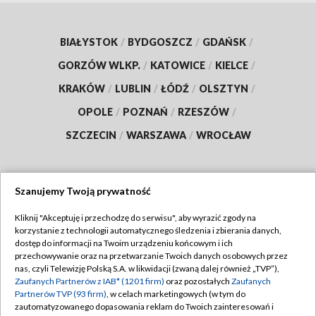
BIAŁYSTOK
/
BYDGOSZCZ
/
GDAŃSK
/
GORZÓW WLKP.
/
KATOWICE
/
KIELCE
/
KRAKÓW
/
LUBLIN
/
ŁÓDŹ
/
OLSZTYN
/
OPOLE
/
POZNAŃ
/
RZESZÓW
/
SZCZECIN
/
WARSZAWA
/
WROCŁAW
Szanujemy Twoją prywatność
Dołącz do nas:
Kliknij "Akceptuję i przechodzę do serwisu", aby wyrazić zgody na
korzystanie z technologii automatycznego śledzenia i zbierania danych,
TVP
dostęp do informacji na Twoim urządzeniu końcowym i ich
Abonament TVP
przechowywanie oraz na przetwarzanie Twoich danych osobowych przez
Regulamin TVP
nas, czyli Telewizję Polską S.A. w likwidacji (zwaną dalej również „TVP”),
Emisja w TVP
Polityka prywatności
Zaufanych Partnerów z IAB* (1201 firm)
oraz pozostałych
Zaufanych
Partnerów TVP (93 firm)
, w celach marketingowych (w tym do
Centrum informacji TVP
Moje zgody
zautomatyzowanego dopasowania reklam do Twoich zainteresowań i