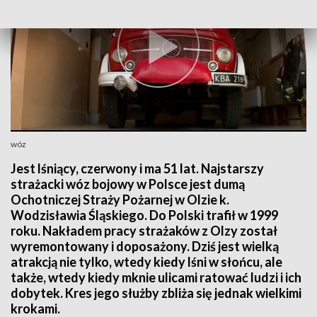
wóz
Jest lśniący, czerwony i ma 51 lat. Najstarszy
strażacki wóz bojowy w Polsce jest dumą
Ochotniczej Straży Pożarnej w Olzie k.
Wodzisławia Śląskiego. Do Polski trafił w 1999
roku. Nakładem pracy strażaków z Olzy został
wyremontowany i doposażony. Dziś jest wielką
atrakcją nie tylko, wtedy kiedy lśni w słońcu, ale
także, wtedy kiedy mknie ulicami ratować ludzi i ich
dobytek. Kres jego służby zbliża się jednak wielkimi
krokami.