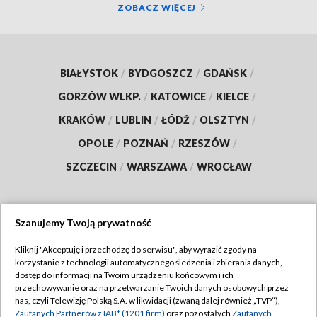
ZOBACZ WIĘCEJ
BIAŁYSTOK
/
BYDGOSZCZ
/
GDAŃSK
/
GORZÓW WLKP.
/
KATOWICE
/
KIELCE
/
KRAKÓW
/
LUBLIN
/
ŁÓDŹ
/
OLSZTYN
/
OPOLE
/
POZNAŃ
/
RZESZÓW
/
SZCZECIN
/
WARSZAWA
/
WROCŁAW
Szanujemy Twoją prywatność
Dołącz do nas:
Kliknij "Akceptuję i przechodzę do serwisu", aby wyrazić zgody na
korzystanie z technologii automatycznego śledzenia i zbierania danych,
TVP
dostęp do informacji na Twoim urządzeniu końcowym i ich
Abonament TVP
przechowywanie oraz na przetwarzanie Twoich danych osobowych przez
Regulamin TVP
nas, czyli Telewizję Polską S.A. w likwidacji (zwaną dalej również „TVP”),
Emisja w TVP
Polityka prywatności
Zaufanych Partnerów z IAB* (1201 firm)
oraz pozostałych
Zaufanych