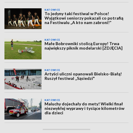
KATOWICE
To jedyny taki festiwal w Polsce!
Wyjątkowi seniorzy pokazali co potrafią
na Festiwalu „A kto nam zabroni!”
KATOWICE
Małe Bobrowniki stolicą Europy! Trwa
największy piknik modelarski [ZDJĘCIA]
KATOWICE
Artyści uliczni opanowali Bielsko-Białą!
Ruszył festiwal „Sąsiedzi"
KATOWICE
Maluchy dojechały do mety! Wielki finał
niezwykłej wyprawy i tysiące kilometrów
dla dzieci