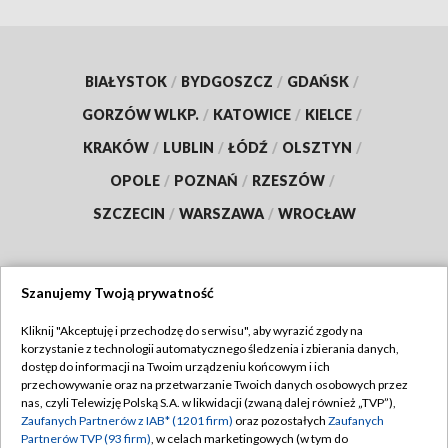
BIAŁYSTOK
/
BYDGOSZCZ
/
GDAŃSK
/
GORZÓW WLKP.
/
KATOWICE
/
KIELCE
/
KRAKÓW
/
LUBLIN
/
ŁÓDŹ
/
OLSZTYN
/
OPOLE
/
POZNAŃ
/
RZESZÓW
/
SZCZECIN
/
WARSZAWA
/
WROCŁAW
Szanujemy Twoją prywatność
Dołącz do nas:
Kliknij "Akceptuję i przechodzę do serwisu", aby wyrazić zgody na
korzystanie z technologii automatycznego śledzenia i zbierania danych,
TVP
dostęp do informacji na Twoim urządzeniu końcowym i ich
Abonament TVP
przechowywanie oraz na przetwarzanie Twoich danych osobowych przez
Regulamin TVP
nas, czyli Telewizję Polską S.A. w likwidacji (zwaną dalej również „TVP”),
Emisja w TVP
Polityka prywatności
Zaufanych Partnerów z IAB* (1201 firm)
oraz pozostałych
Zaufanych
Partnerów TVP (93 firm)
, w celach marketingowych (w tym do