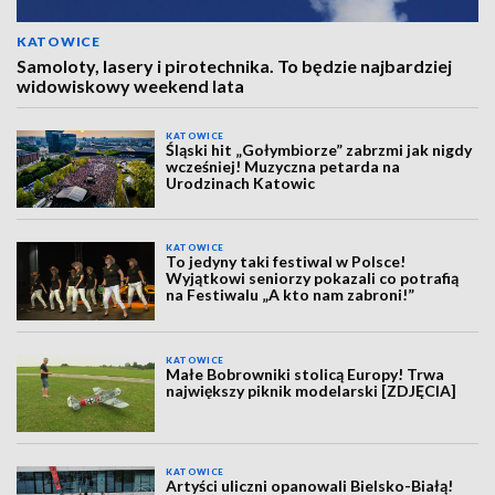
KATOWICE
Samoloty, lasery i pirotechnika. To będzie najbardziej
widowiskowy weekend lata
KATOWICE
Śląski hit „Gołymbiorze” zabrzmi jak nigdy
wcześniej! Muzyczna petarda na
Urodzinach Katowic
KATOWICE
To jedyny taki festiwal w Polsce!
Wyjątkowi seniorzy pokazali co potrafią
na Festiwalu „A kto nam zabroni!”
KATOWICE
Małe Bobrowniki stolicą Europy! Trwa
największy piknik modelarski [ZDJĘCIA]
KATOWICE
Artyści uliczni opanowali Bielsko-Białą!