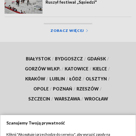
Ruszył festiwal „Sąsiedzi"
ZOBACZ WIĘCEJ
BIAŁYSTOK
/
BYDGOSZCZ
/
GDAŃSK
/
GORZÓW WLKP.
/
KATOWICE
/
KIELCE
/
KRAKÓW
/
LUBLIN
/
ŁÓDŹ
/
OLSZTYN
/
OPOLE
/
POZNAŃ
/
RZESZÓW
/
SZCZECIN
/
WARSZAWA
/
WROCŁAW
Szanujemy Twoją prywatność
Dołącz do nas:
Kliknij "Akceptuję i przechodzę do serwisu", aby wyrazić zgody na