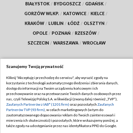
BIAŁYSTOK
/
BYDGOSZCZ
/
GDAŃSK
/
GORZÓW WLKP.
/
KATOWICE
/
KIELCE
/
KRAKÓW
/
LUBLIN
/
ŁÓDŹ
/
OLSZTYN
/
OPOLE
/
POZNAŃ
/
RZESZÓW
/
SZCZECIN
/
WARSZAWA
/
WROCŁAW
Szanujemy Twoją prywatność
Dołącz do nas:
Kliknij "Akceptuję i przechodzę do serwisu", aby wyrazić zgody na
korzystanie z technologii automatycznego śledzenia i zbierania danych,
TVP
dostęp do informacji na Twoim urządzeniu końcowym i ich
Abonament TVP
przechowywanie oraz na przetwarzanie Twoich danych osobowych przez
Regulamin TVP
nas, czyli Telewizję Polską S.A. w likwidacji (zwaną dalej również „TVP”),
Emisja w TVP
Polityka prywatności
Zaufanych Partnerów z IAB* (1201 firm)
oraz pozostałych
Zaufanych
Partnerów TVP (93 firm)
, w celach marketingowych (w tym do
Centrum informacji TVP
Moje zgody
zautomatyzowanego dopasowania reklam do Twoich zainteresowań i
mierzenia ich skuteczności) i pozostałych, które wskazujemy poniżej, a
Naziemna Telewizja Cyfrowa
Pomoc
także zgody na udostępnianie przez nas identyfikatora PPID do Google.
Sklep TVP