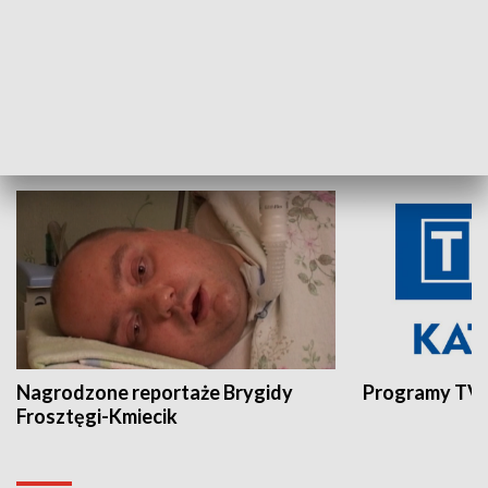
Aktualności sprzed lat
Z historią w tl
INNE
Nagrodzone reportaże Brygidy
Programy TVP
Frosztęgi-Kmiecik