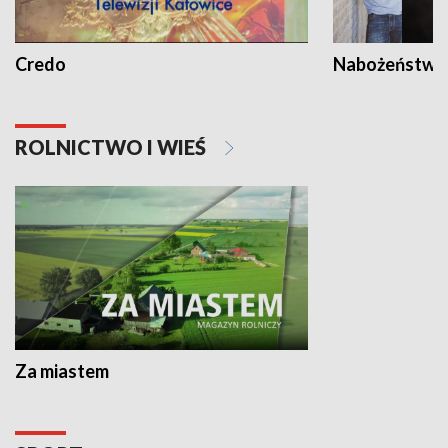
Credo
Nabożeństwa 
ROLNICTWO I WIEŚ
Za miastem