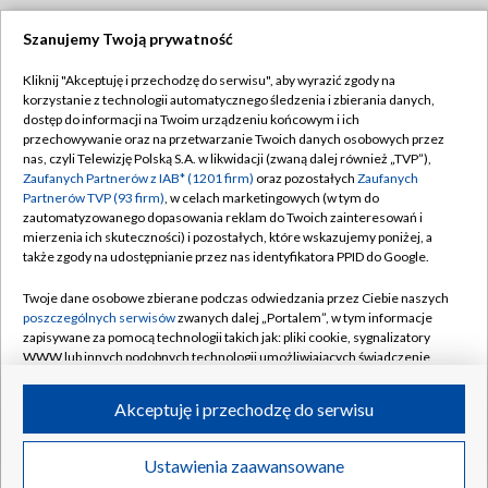
Szanujemy Twoją prywatność
Dołącz do nas:
Kliknij "Akceptuję i przechodzę do serwisu", aby wyrazić zgody na
korzystanie z technologii automatycznego śledzenia i zbierania danych,
TVP
dostęp do informacji na Twoim urządzeniu końcowym i ich
Abonament TVP
przechowywanie oraz na przetwarzanie Twoich danych osobowych przez
Regulamin TVP
nas, czyli Telewizję Polską S.A. w likwidacji (zwaną dalej również „TVP”),
Emisja w TVP
Polityka prywatności
Zaufanych Partnerów z IAB* (1201 firm)
oraz pozostałych
Zaufanych
Partnerów TVP (93 firm)
, w celach marketingowych (w tym do
Centrum informacji TVP
Moje zgody
zautomatyzowanego dopasowania reklam do Twoich zainteresowań i
mierzenia ich skuteczności) i pozostałych, które wskazujemy poniżej, a
Naziemna Telewizja Cyfrowa
Pomoc
także zgody na udostępnianie przez nas identyfikatora PPID do Google.
Sklep TVP
Biuro reklamy
Twoje dane osobowe zbierane podczas odwiedzania przez Ciebie naszych
Rada Programowa
Kontakt
poszczególnych serwisów
zwanych dalej „Portalem”, w tym informacje
zapisywane za pomocą technologii takich jak: pliki cookie, sygnalizatory
System NOS
WWW lub innych podobnych technologii umożliwiających świadczenie
dopasowanych i bezpiecznych usług, personalizację treści oraz reklam,
Informacje o nadawcy
Kanały
udostępnianie funkcji mediów społecznościowych oraz analizowanie
Akceptuję i przechodzę do serwisu
ruchu w Internecie.
Program dla prasy
©2026 Telewizja Polska S.A. w likwidacji
Biuro Reklamy
Twoje dane osobowe zbierane podczas odwiedzania przez Ciebie
Ustawienia zaawansowane
poszczególnych serwisów
na Portalu, takie jak adresy IP, identyfikatory