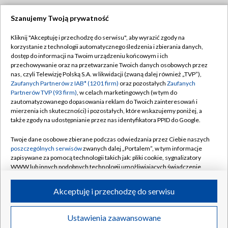
Szanujemy Twoją prywatność
Dołącz do nas:
Kliknij "Akceptuję i przechodzę do serwisu", aby wyrazić zgody na
korzystanie z technologii automatycznego śledzenia i zbierania danych,
TVP
dostęp do informacji na Twoim urządzeniu końcowym i ich
Abonament TVP
przechowywanie oraz na przetwarzanie Twoich danych osobowych przez
Regulamin TVP
nas, czyli Telewizję Polską S.A. w likwidacji (zwaną dalej również „TVP”),
Emisja w TVP
Polityka prywatności
Zaufanych Partnerów z IAB* (1201 firm)
oraz pozostałych
Zaufanych
Partnerów TVP (93 firm)
, w celach marketingowych (w tym do
Centrum informacji TVP
Moje zgody
zautomatyzowanego dopasowania reklam do Twoich zainteresowań i
mierzenia ich skuteczności) i pozostałych, które wskazujemy poniżej, a
Naziemna Telewizja Cyfrowa
Pomoc
także zgody na udostępnianie przez nas identyfikatora PPID do Google.
Sklep TVP
Biuro reklamy
Twoje dane osobowe zbierane podczas odwiedzania przez Ciebie naszych
Rada Programowa
Kontakt
poszczególnych serwisów
zwanych dalej „Portalem”, w tym informacje
zapisywane za pomocą technologii takich jak: pliki cookie, sygnalizatory
System NOS
WWW lub innych podobnych technologii umożliwiających świadczenie
dopasowanych i bezpiecznych usług, personalizację treści oraz reklam,
Informacje o nadawcy
Kanały
udostępnianie funkcji mediów społecznościowych oraz analizowanie
Akceptuję i przechodzę do serwisu
ruchu w Internecie.
Program dla prasy
©2026 Telewizja Polska S.A. w likwidacji
Biuro Reklamy
Twoje dane osobowe zbierane podczas odwiedzania przez Ciebie
Ustawienia zaawansowane
poszczególnych serwisów
na Portalu, takie jak adresy IP, identyfikatory