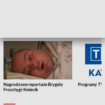
Aktualności sprzed lat
Z historią w tl
INNE
Nagrodzone reportaże Brygidy
Programy TVP
Frosztęgi-Kmiecik