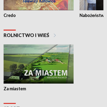
Credo
Nabożeństwa 
ROLNICTWO I WIEŚ
Za miastem