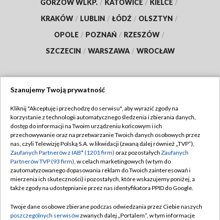
GORZÓW WLKP.
/
KATOWICE
/
KIELCE
/
KRAKÓW
/
LUBLIN
/
ŁÓDŹ
/
OLSZTYN
/
OPOLE
/
POZNAŃ
/
RZESZÓW
/
SZCZECIN
/
WARSZAWA
/
WROCŁAW
Szanujemy Twoją prywatność
Dołącz do nas:
Kliknij "Akceptuję i przechodzę do serwisu", aby wyrazić zgody na
korzystanie z technologii automatycznego śledzenia i zbierania danych,
TVP
dostęp do informacji na Twoim urządzeniu końcowym i ich
Abonament TVP
przechowywanie oraz na przetwarzanie Twoich danych osobowych przez
Regulamin TVP
nas, czyli Telewizję Polską S.A. w likwidacji (zwaną dalej również „TVP”),
Emisja w TVP
Polityka prywatności
Zaufanych Partnerów z IAB* (1201 firm)
oraz pozostałych
Zaufanych
Partnerów TVP (93 firm)
, w celach marketingowych (w tym do
Centrum informacji TVP
Moje zgody
zautomatyzowanego dopasowania reklam do Twoich zainteresowań i
mierzenia ich skuteczności) i pozostałych, które wskazujemy poniżej, a
Naziemna Telewizja Cyfrowa
Pomoc
także zgody na udostępnianie przez nas identyfikatora PPID do Google.
Sklep TVP
Biuro reklamy
Twoje dane osobowe zbierane podczas odwiedzania przez Ciebie naszych
Rada Programowa
Kontakt
poszczególnych serwisów
zwanych dalej „Portalem”, w tym informacje