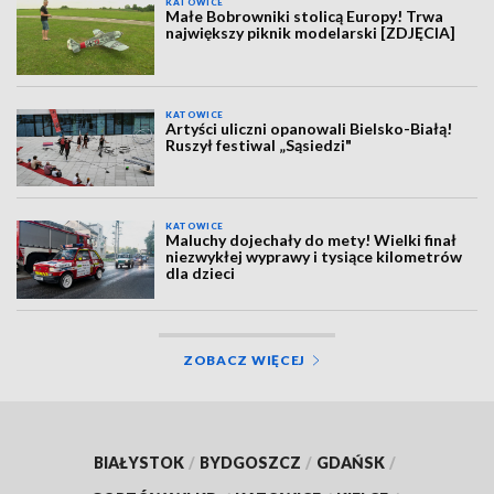
KATOWICE
Małe Bobrowniki stolicą Europy! Trwa
największy piknik modelarski [ZDJĘCIA]
KATOWICE
Artyści uliczni opanowali Bielsko-Białą!
Ruszył festiwal „Sąsiedzi"
KATOWICE
Maluchy dojechały do mety! Wielki finał
niezwykłej wyprawy i tysiące kilometrów
dla dzieci
ZOBACZ WIĘCEJ
BIAŁYSTOK
/
BYDGOSZCZ
/
GDAŃSK
/