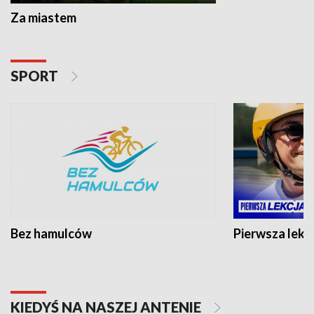
Za miastem
SPORT
Bez hamulców
Pierwsza lekc
KIEDYŚ NA NASZEJ ANTENIE