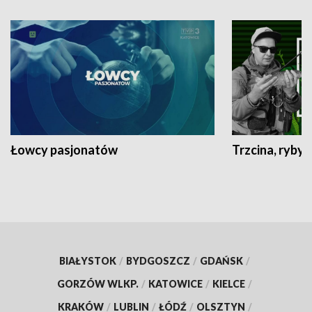
Łowcy pasjonatów
Trzcina, ryby 
BIAŁYSTOK
/
BYDGOSZCZ
/
GDAŃSK
/
GORZÓW WLKP.
/
KATOWICE
/
KIELCE
/
KRAKÓW
/
LUBLIN
/
ŁÓDŹ
/
OLSZTYN
/