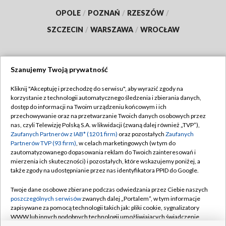
OPOLE
/
POZNAŃ
/
RZESZÓW
/
SZCZECIN
/
WARSZAWA
/
WROCŁAW
Szanujemy Twoją prywatność
Dołącz do nas:
Kliknij "Akceptuję i przechodzę do serwisu", aby wyrazić zgody na
korzystanie z technologii automatycznego śledzenia i zbierania danych,
TVP
dostęp do informacji na Twoim urządzeniu końcowym i ich
Abonament TVP
przechowywanie oraz na przetwarzanie Twoich danych osobowych przez
Regulamin TVP
nas, czyli Telewizję Polską S.A. w likwidacji (zwaną dalej również „TVP”),
Emisja w TVP
Polityka prywatności
Zaufanych Partnerów z IAB* (1201 firm)
oraz pozostałych
Zaufanych
Partnerów TVP (93 firm)
, w celach marketingowych (w tym do
Centrum informacji TVP
Moje zgody
zautomatyzowanego dopasowania reklam do Twoich zainteresowań i
mierzenia ich skuteczności) i pozostałych, które wskazujemy poniżej, a
Naziemna Telewizja Cyfrowa
Pomoc
także zgody na udostępnianie przez nas identyfikatora PPID do Google.
Sklep TVP
Biuro reklamy
Twoje dane osobowe zbierane podczas odwiedzania przez Ciebie naszych
Rada Programowa
Kontakt
poszczególnych serwisów
zwanych dalej „Portalem”, w tym informacje
zapisywane za pomocą technologii takich jak: pliki cookie, sygnalizatory
System NOS
WWW lub innych podobnych technologii umożliwiających świadczenie
dopasowanych i bezpiecznych usług, personalizację treści oraz reklam,