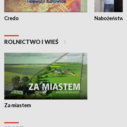
Credo
Nabożeństwa 
ROLNICTWO I WIEŚ
Za miastem