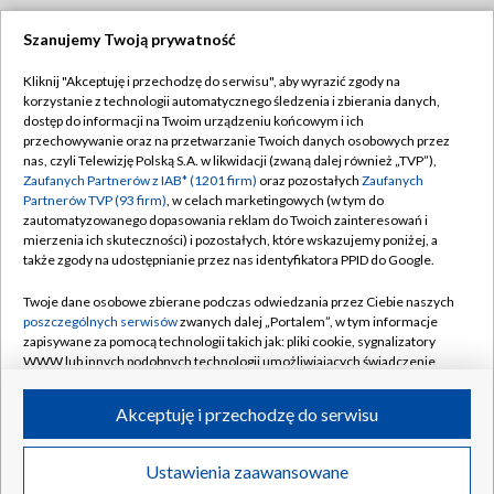
Szanujemy Twoją prywatność
Dołącz do nas:
Kliknij "Akceptuję i przechodzę do serwisu", aby wyrazić zgody na
korzystanie z technologii automatycznego śledzenia i zbierania danych,
TVP
dostęp do informacji na Twoim urządzeniu końcowym i ich
Abonament TVP
przechowywanie oraz na przetwarzanie Twoich danych osobowych przez
Regulamin TVP
nas, czyli Telewizję Polską S.A. w likwidacji (zwaną dalej również „TVP”),
Emisja w TVP
Polityka prywatności
Zaufanych Partnerów z IAB* (1201 firm)
oraz pozostałych
Zaufanych
Partnerów TVP (93 firm)
, w celach marketingowych (w tym do
Centrum informacji TVP
Moje zgody
zautomatyzowanego dopasowania reklam do Twoich zainteresowań i
mierzenia ich skuteczności) i pozostałych, które wskazujemy poniżej, a
Naziemna Telewizja Cyfrowa
Pomoc
także zgody na udostępnianie przez nas identyfikatora PPID do Google.
Sklep TVP
Biuro reklamy
Twoje dane osobowe zbierane podczas odwiedzania przez Ciebie naszych
Rada Programowa
Kontakt
poszczególnych serwisów
zwanych dalej „Portalem”, w tym informacje
zapisywane za pomocą technologii takich jak: pliki cookie, sygnalizatory
System NOS
WWW lub innych podobnych technologii umożliwiających świadczenie
dopasowanych i bezpiecznych usług, personalizację treści oraz reklam,
Informacje o nadawcy
Kanały
udostępnianie funkcji mediów społecznościowych oraz analizowanie
Akceptuję i przechodzę do serwisu
ruchu w Internecie.
Program dla prasy
©2026 Telewizja Polska S.A. w likwidacji
Biuro Reklamy
Twoje dane osobowe zbierane podczas odwiedzania przez Ciebie
Ustawienia zaawansowane
poszczególnych serwisów
na Portalu, takie jak adresy IP, identyfikatory