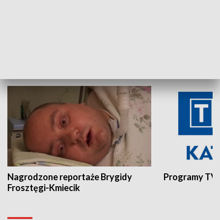
Aktualności sprzed lat
Z historią w tl
INNE
Nagrodzone reportaże Brygidy
Programy TVP
Frosztęgi-Kmiecik