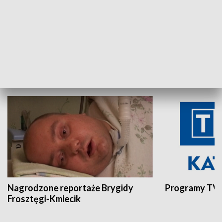
Aktualności sprzed lat
Z historią w tl
INNE
Nagrodzone reportaże Brygidy
Programy TVP
Frosztęgi-Kmiecik