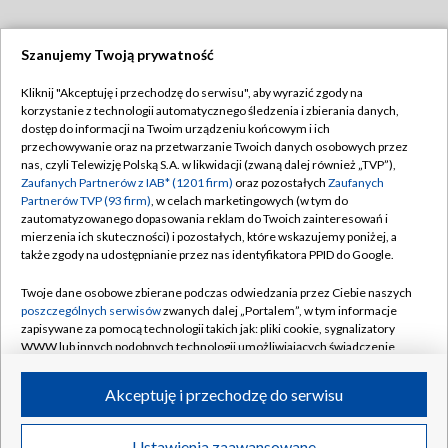
Szanujemy Twoją prywatność
Dołącz do nas:
Kliknij "Akceptuję i przechodzę do serwisu", aby wyrazić zgody na
korzystanie z technologii automatycznego śledzenia i zbierania danych,
TVP
dostęp do informacji na Twoim urządzeniu końcowym i ich
Abonament TVP
przechowywanie oraz na przetwarzanie Twoich danych osobowych przez
Regulamin TVP
nas, czyli Telewizję Polską S.A. w likwidacji (zwaną dalej również „TVP”),
Emisja w TVP
Polityka prywatności
Zaufanych Partnerów z IAB* (1201 firm)
oraz pozostałych
Zaufanych
Partnerów TVP (93 firm)
, w celach marketingowych (w tym do
Centrum informacji TVP
Moje zgody
zautomatyzowanego dopasowania reklam do Twoich zainteresowań i
mierzenia ich skuteczności) i pozostałych, które wskazujemy poniżej, a
Naziemna Telewizja Cyfrowa
Pomoc
także zgody na udostępnianie przez nas identyfikatora PPID do Google.
Sklep TVP
Biuro reklamy
Twoje dane osobowe zbierane podczas odwiedzania przez Ciebie naszych
Rada Programowa
Kontakt
poszczególnych serwisów
zwanych dalej „Portalem”, w tym informacje
zapisywane za pomocą technologii takich jak: pliki cookie, sygnalizatory
System NOS
WWW lub innych podobnych technologii umożliwiających świadczenie
dopasowanych i bezpiecznych usług, personalizację treści oraz reklam,
Informacje o nadawcy
Kanały
udostępnianie funkcji mediów społecznościowych oraz analizowanie
Akceptuję i przechodzę do serwisu
ruchu w Internecie.
Program dla prasy
©2026 Telewizja Polska S.A. w likwidacji
Biuro Reklamy
Twoje dane osobowe zbierane podczas odwiedzania przez Ciebie
Ustawienia zaawansowane