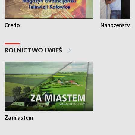
Credo
Nabożeństwa 
ROLNICTWO I WIEŚ
Za miastem