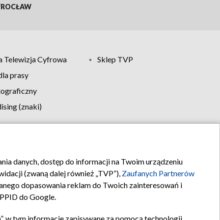
ROCŁAW
 Telewizja Cyfrowa
Sklep TVP
la prasy
tograficzny
sing (znaki)
klamy
Kontakt
rania danych, dostęp do informacji na Twoim urządzeniu
idacji (zwaną dalej również „TVP”),
Zaufanych Partnerów
anego dopasowania reklam do Twoich zainteresowań i
a PPID do Google.
”, w tym informacje zapisywane za pomocą technologii