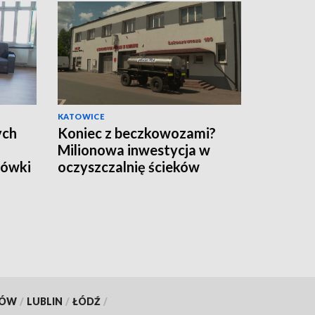
KATOWICE
ych
Koniec z beczkowozami?
Milionowa inwestycja w
cówki
oczyszczalnię ścieków
czej
KÓW
/
LUBLIN
/
ŁÓDŹ
/