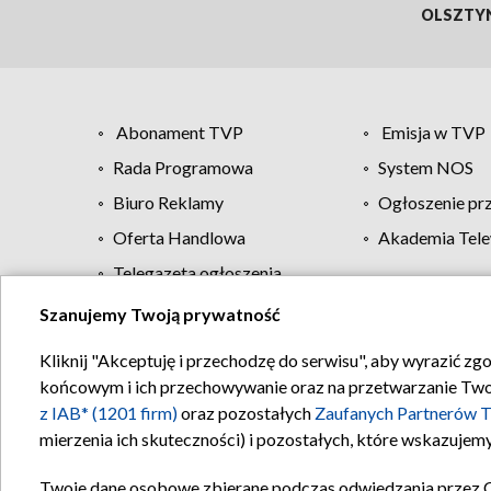
OLSZTY
Abonament TVP
Emisja w TVP
Rada Programowa
System NOS
Biuro Reklamy
Ogłoszenie pr
Oferta Handlowa
Akademia Tele
Telegazeta ogłoszenia
Szanujemy Twoją prywatność
Regulamin TVP
Kliknij "Akceptuję i przechodzę do serwisu", aby wyrazić zg
końcowym i ich przechowywanie oraz na przetwarzanie Twoich
z IAB* (1201 firm)
oraz pozostałych
Zaufanych Partnerów T
mierzenia ich skuteczności) i pozostałych, które wskazujemy
Twoje dane osobowe zbierane podczas odwiedzania przez 