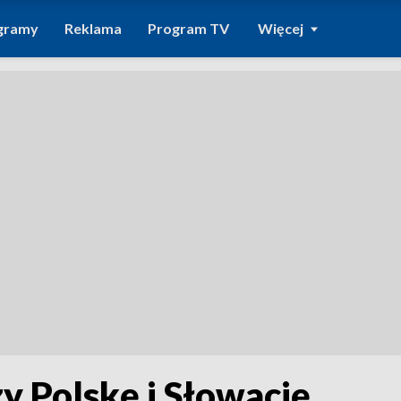
gramy
Reklama
Program TV
Więcej
y Polskę i Słowację