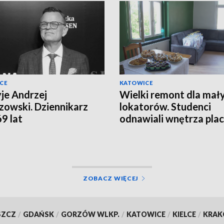
CE
KATOWICE
yje Andrzej
Wielki remont dla mał
owski. Dziennikarz
lokatorów. Studenci
69 lat
odnawiali wnętrza pla
opiekuńczo-wychowaw
ZOBACZ WIĘCEJ
SZCZ
/
GDAŃSK
/
GORZÓW WLKP.
/
KATOWICE
/
KIELCE
/
KRA