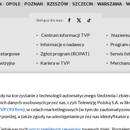
N
/
OPOLE
/
POZNAŃ
/
RZESZÓW
/
SZCZECIN
/
WARSZAWA
/
W
Dołącz do nas:
Centrum informacji TVP
Naziemna
Informacje o nadawcy
Program d
zetargowe
Zgłoś program (ROPAT)
Serwis fo
wizyjna
Kariera w TVP
Merchandi
Polityka prywatności
Moje zgody
Pomoc
Biuro re
ody na korzystanie z technologii automatycznego śledzenia i zbie
 danych osobowych przez nas, czyli Telewizję Polską S.A. w likw
VP (93 firm)
, w celach marketingowych (w tym do zautomatyzow
 poniżej, a także zgody na udostępnianie przez nas identyfikator
Ciebie naszych
poszczególnych serwisów
zwanych dalej „Portalem