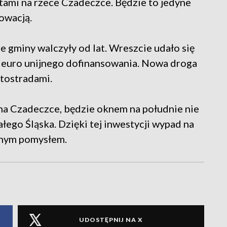
tami na rzece Czadeczce. Będzie to jedyne
owacją.
 gminy walczyły od lat. Wreszcie udało się
y euro unijnego dofinansowania. Nowa droga
utostradami.
 na Czadeczce, będzie oknem na południe nie
ałego Śląska. Dzięki tej inwestycji wypad na
lnym pomysłem.
UDOSTĘPNIJ NA X