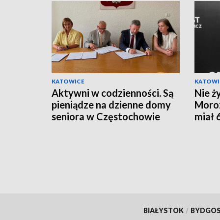
KATOWICE
KATOWI
Aktywni w codzienności. Są
Nie ż
pieniądze na dzienne domy
Moroz
seniora w Częstochowie
miał 
BIAŁYSTOK
/
BYDGO