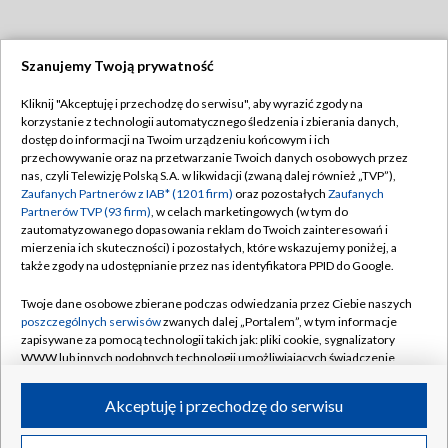
Szanujemy Twoją prywatność
Dołącz do nas:
Kliknij "Akceptuję i przechodzę do serwisu", aby wyrazić zgody na
korzystanie z technologii automatycznego śledzenia i zbierania danych,
TVP
dostęp do informacji na Twoim urządzeniu końcowym i ich
Abonament TVP
przechowywanie oraz na przetwarzanie Twoich danych osobowych przez
Regulamin TVP
nas, czyli Telewizję Polską S.A. w likwidacji (zwaną dalej również „TVP”),
Emisja w TVP
Polityka prywatności
Zaufanych Partnerów z IAB* (1201 firm)
oraz pozostałych
Zaufanych
Partnerów TVP (93 firm)
, w celach marketingowych (w tym do
Centrum informacji TVP
Moje zgody
zautomatyzowanego dopasowania reklam do Twoich zainteresowań i
mierzenia ich skuteczności) i pozostałych, które wskazujemy poniżej, a
Naziemna Telewizja Cyfrowa
Pomoc
także zgody na udostępnianie przez nas identyfikatora PPID do Google.
Sklep TVP
Biuro reklamy
Twoje dane osobowe zbierane podczas odwiedzania przez Ciebie naszych
Rada Programowa
Kontakt
poszczególnych serwisów
zwanych dalej „Portalem”, w tym informacje
zapisywane za pomocą technologii takich jak: pliki cookie, sygnalizatory
System NOS
WWW lub innych podobnych technologii umożliwiających świadczenie
dopasowanych i bezpiecznych usług, personalizację treści oraz reklam,
Informacje o nadawcy
Kanały
udostępnianie funkcji mediów społecznościowych oraz analizowanie
Akceptuję i przechodzę do serwisu
ruchu w Internecie.
Program dla prasy
©2026 Telewizja Polska S.A. w likwidacji
Biuro Reklamy