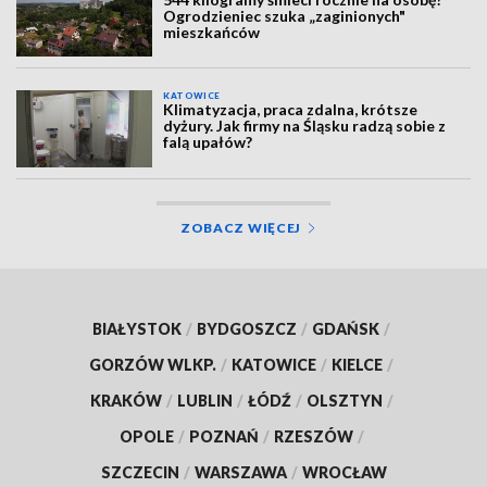
Ogrodzieniec szuka „zaginionych"
mieszkańców
KATOWICE
Klimatyzacja, praca zdalna, krótsze
dyżury. Jak firmy na Śląsku radzą sobie z
falą upałów?
ZOBACZ WIĘCEJ
BIAŁYSTOK
/
BYDGOSZCZ
/
GDAŃSK
/
GORZÓW WLKP.
/
KATOWICE
/
KIELCE
/
KRAKÓW
/
LUBLIN
/
ŁÓDŹ
/
OLSZTYN
/
OPOLE
/
POZNAŃ
/
RZESZÓW
/
SZCZECIN
/
WARSZAWA
/
WROCŁAW