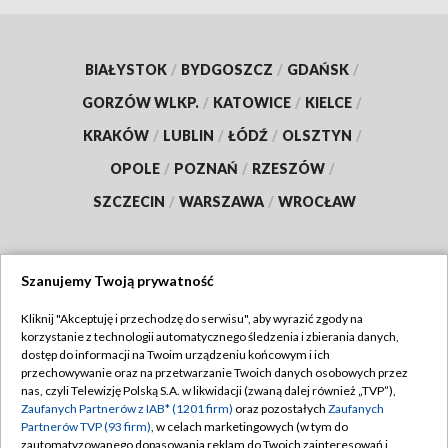
BIAŁYSTOK
/
BYDGOSZCZ
/
GDAŃSK
/
GORZÓW WLKP.
/
KATOWICE
/
KIELCE
/
KRAKÓW
/
LUBLIN
/
ŁÓDŹ
/
OLSZTYN
/
OPOLE
/
POZNAŃ
/
RZESZÓW
/
SZCZECIN
/
WARSZAWA
/
WROCŁAW
Szanujemy Twoją prywatność
Dołącz do nas:
Kliknij "Akceptuję i przechodzę do serwisu", aby wyrazić zgody na
korzystanie z technologii automatycznego śledzenia i zbierania danych,
TVP
dostęp do informacji na Twoim urządzeniu końcowym i ich
Abonament TVP
przechowywanie oraz na przetwarzanie Twoich danych osobowych przez
Regulamin TVP
nas, czyli Telewizję Polską S.A. w likwidacji (zwaną dalej również „TVP”),
Emisja w TVP
Polityka prywatności
Zaufanych Partnerów z IAB* (1201 firm)
oraz pozostałych
Zaufanych
Partnerów TVP (93 firm)
, w celach marketingowych (w tym do
Centrum informacji TVP
Moje zgody
zautomatyzowanego dopasowania reklam do Twoich zainteresowań i