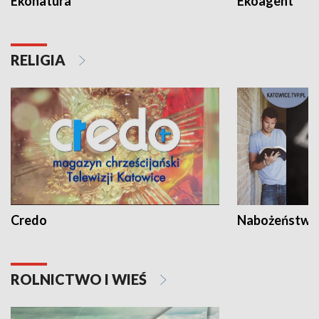
Ekonatura
Ekoagent
RELIGIA
Credo
Nabożeństwa 
ROLNICTWO I WIEŚ