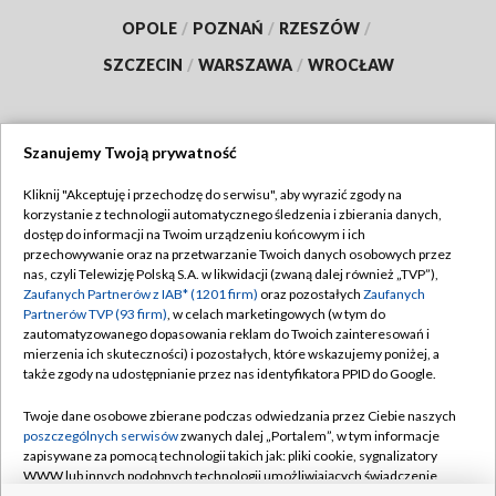
OPOLE
/
POZNAŃ
/
RZESZÓW
/
SZCZECIN
/
WARSZAWA
/
WROCŁAW
Szanujemy Twoją prywatność
Dołącz do nas:
Kliknij "Akceptuję i przechodzę do serwisu", aby wyrazić zgody na
korzystanie z technologii automatycznego śledzenia i zbierania danych,
TVP
dostęp do informacji na Twoim urządzeniu końcowym i ich
Abonament TVP
przechowywanie oraz na przetwarzanie Twoich danych osobowych przez
Regulamin TVP
nas, czyli Telewizję Polską S.A. w likwidacji (zwaną dalej również „TVP”),
Emisja w TVP
Polityka prywatności
Zaufanych Partnerów z IAB* (1201 firm)
oraz pozostałych
Zaufanych
Partnerów TVP (93 firm)
, w celach marketingowych (w tym do
Centrum informacji TVP
Moje zgody
zautomatyzowanego dopasowania reklam do Twoich zainteresowań i
mierzenia ich skuteczności) i pozostałych, które wskazujemy poniżej, a
Naziemna Telewizja Cyfrowa
Pomoc
także zgody na udostępnianie przez nas identyfikatora PPID do Google.
Sklep TVP
Biuro reklamy
Twoje dane osobowe zbierane podczas odwiedzania przez Ciebie naszych
Rada Programowa
Kontakt
poszczególnych serwisów
zwanych dalej „Portalem”, w tym informacje
zapisywane za pomocą technologii takich jak: pliki cookie, sygnalizatory
System NOS
WWW lub innych podobnych technologii umożliwiających świadczenie
dopasowanych i bezpiecznych usług, personalizację treści oraz reklam,