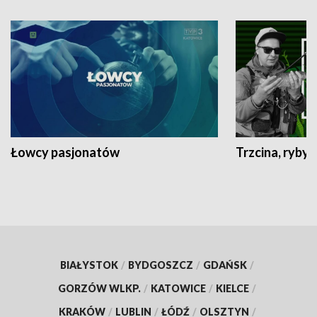
Łowcy pasjonatów
Trzcina, ryby 
BIAŁYSTOK
/
BYDGOSZCZ
/
GDAŃSK
/
GORZÓW WLKP.
/
KATOWICE
/
KIELCE
/
KRAKÓW
/
LUBLIN
/
ŁÓDŹ
/
OLSZTYN
/