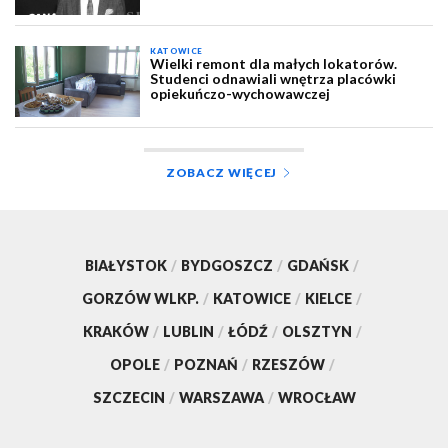
KATOWICE
Wielki remont dla małych lokatorów.
Studenci odnawiali wnętrza placówki
opiekuńczo-wychowawczej
ZOBACZ WIĘCEJ
BIAŁYSTOK
/
BYDGOSZCZ
/
GDAŃSK
/
GORZÓW WLKP.
/
KATOWICE
/
KIELCE
/
KRAKÓW
/
LUBLIN
/
ŁÓDŹ
/
OLSZTYN
/
OPOLE
/
POZNAŃ
/
RZESZÓW
/
SZCZECIN
/
WARSZAWA
/
WROCŁAW