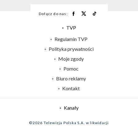
Dołącz do nas:
TVP
Abonament TVP
Regulamin TVP
Emisja w TVP
Polityka prywatności
Centrum informacji TVP
Moje zgody
Naziemna Telewizja Cyfrowa
Pomoc
Sklep TVP
Biuro reklamy
Rada Programowa
Kontakt
System NOS
Informacje o nadawcy
Kanały
Program dla prasy
©2026 Telewizja Polska S.A. w likwidacji
Biuro Reklamy
Ogłoszenie przetargowe