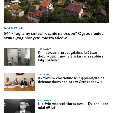
KATOWICE
544 kilogramy śmieci rocznie na osobę? Ogrodzieniec
szuka „zaginionych" mieszkańców
KATOWICE
Klimatyzacja, praca zdalna, krótsze
dyżury. Jak firmy na Śląsku radzą sobie z
falą upałów?
KATOWICE
Aktywni w codzienności. Są pieniądze na
dzienne domy seniora w Częstochowie
KATOWICE
Nie żyje Andrzej Morozowski. Dziennikarz
miał 69 lat