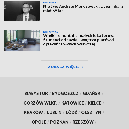
KATOWICE
Nie żyje Andrzej Morozowski. Dziennikarz
miał 69 lat
KATOWICE
Wielki remont dla małych lokatorów.
Studenci odnawiali wnętrza placówki
opiekuńczo-wychowawczej
ZOBACZ WIĘCEJ
BIAŁYSTOK
/
BYDGOSZCZ
/
GDAŃSK
/
GORZÓW WLKP.
/
KATOWICE
/
KIELCE
/
KRAKÓW
/
LUBLIN
/
ŁÓDŹ
/
OLSZTYN
/
OPOLE
/
POZNAŃ
/
RZESZÓW
/