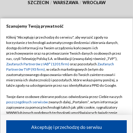
SZCZECIN
/
WARSZAWA
/
WROCŁAW
Szanujemy Twoją prywatność
Dołącz do nas:
Kliknij "Akceptuję i przechodzę do serwisu", aby wyrazić zgody na
korzystanie z technologii automatycznego śledzenia i zbierania danych,
TVP
dostęp do informacji na Twoim urządzeniu końcowym i ich
Abonament TVP
przechowywanie oraz na przetwarzanie Twoich danych osobowych przez
Regulamin TVP
nas, czyli Telewizję Polską S.A. w likwidacji (zwaną dalej również „TVP”),
Emisja w TVP
Polityka prywatności
Zaufanych Partnerów z IAB* (1201 firm)
oraz pozostałych
Zaufanych
Partnerów TVP (93 firm)
, w celach marketingowych (w tym do
Centrum informacji TVP
Moje zgody
zautomatyzowanego dopasowania reklam do Twoich zainteresowań i
mierzenia ich skuteczności) i pozostałych, które wskazujemy poniżej, a
Naziemna Telewizja Cyfrowa
Pomoc
także zgody na udostępnianie przez nas identyfikatora PPID do Google.
Sklep TVP
Biuro reklamy
Twoje dane osobowe zbierane podczas odwiedzania przez Ciebie naszych
Rada Programowa
Kontakt
poszczególnych serwisów
zwanych dalej „Portalem”, w tym informacje
zapisywane za pomocą technologii takich jak: pliki cookie, sygnalizatory
System NOS
WWW lub innych podobnych technologii umożliwiających świadczenie
dopasowanych i bezpiecznych usług, personalizację treści oraz reklam,
Informacje o nadawcy
Kanały
udostępnianie funkcji mediów społecznościowych oraz analizowanie
Akceptuję i przechodzę do serwisu
ruchu w Internecie.
Program dla prasy