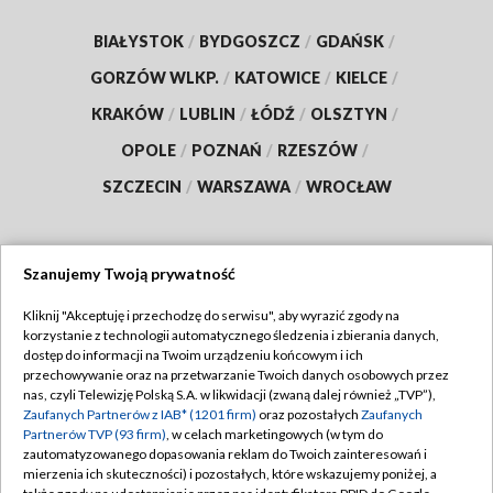
BIAŁYSTOK
/
BYDGOSZCZ
/
GDAŃSK
/
GORZÓW WLKP.
/
KATOWICE
/
KIELCE
/
KRAKÓW
/
LUBLIN
/
ŁÓDŹ
/
OLSZTYN
/
OPOLE
/
POZNAŃ
/
RZESZÓW
/
SZCZECIN
/
WARSZAWA
/
WROCŁAW
Szanujemy Twoją prywatność
Dołącz do nas:
Kliknij "Akceptuję i przechodzę do serwisu", aby wyrazić zgody na
korzystanie z technologii automatycznego śledzenia i zbierania danych,
TVP
dostęp do informacji na Twoim urządzeniu końcowym i ich
Abonament TVP
przechowywanie oraz na przetwarzanie Twoich danych osobowych przez
Regulamin TVP
nas, czyli Telewizję Polską S.A. w likwidacji (zwaną dalej również „TVP”),
Emisja w TVP
Polityka prywatności
Zaufanych Partnerów z IAB* (1201 firm)
oraz pozostałych
Zaufanych
Partnerów TVP (93 firm)
, w celach marketingowych (w tym do
Centrum informacji TVP
Moje zgody
zautomatyzowanego dopasowania reklam do Twoich zainteresowań i
mierzenia ich skuteczności) i pozostałych, które wskazujemy poniżej, a
Naziemna Telewizja Cyfrowa
Pomoc