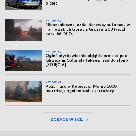
ojciec
KATOWICE
Niebezpieczna jazda kierowcy autobusu w
Tarnowskich Górach. Grozi mu 30 tys. zł
kary [WIDEO]
KATOWICE
Ogień błyskawicznie objął ściernisko pod
Gliwicami. Spłonęła także prasa do słomy
[ZDJĘCIA]
KATOWICE
Pożar lasu w Kobiórze! Płonie 1000
metrów, z ogniem walczą strażacy
ZOBACZ WIĘCEJ