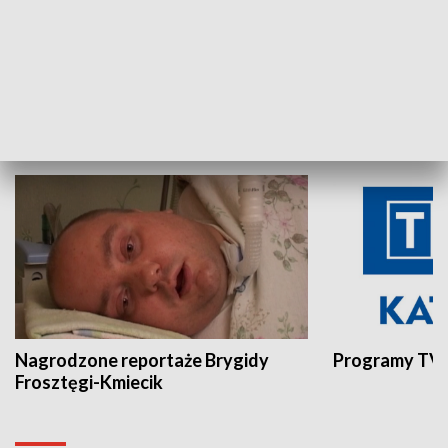
Aktualności sprzed lat
Z historią w tl
INNE
Nagrodzone reportaże Brygidy
Programy TVP
Frosztęgi-Kmiecik