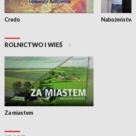
Credo
Nabożeństwa 
ROLNICTWO I WIEŚ
Za miastem