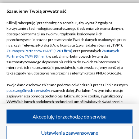
Szanujemy Twoją prywatność
Dołącz do nas:
Kliknij "Akceptuję i przechodzę do serwisu", aby wyrazić zgody na
korzystanie z technologii automatycznego śledzenia i zbierania danych,
TVP
dostęp do informacji na Twoim urządzeniu końcowym i ich
Abonament TVP
przechowywanie oraz na przetwarzanie Twoich danych osobowych przez
Regulamin TVP
nas, czyli Telewizję Polską S.A. w likwidacji (zwaną dalej również „TVP”),
Emisja w TVP
Polityka prywatności
Zaufanych Partnerów z IAB* (1201 firm)
oraz pozostałych
Zaufanych
Partnerów TVP (93 firm)
, w celach marketingowych (w tym do
Centrum informacji TVP
Moje zgody
zautomatyzowanego dopasowania reklam do Twoich zainteresowań i
mierzenia ich skuteczności) i pozostałych, które wskazujemy poniżej, a
Naziemna Telewizja Cyfrowa
Pomoc
także zgody na udostępnianie przez nas identyfikatora PPID do Google.
Sklep TVP
Biuro reklamy
Twoje dane osobowe zbierane podczas odwiedzania przez Ciebie naszych
Rada Programowa
Kontakt
poszczególnych serwisów
zwanych dalej „Portalem”, w tym informacje
zapisywane za pomocą technologii takich jak: pliki cookie, sygnalizatory
System NOS
WWW lub innych podobnych technologii umożliwiających świadczenie
dopasowanych i bezpiecznych usług, personalizację treści oraz reklam,
Informacje o nadawcy
Kanały
udostępnianie funkcji mediów społecznościowych oraz analizowanie
Akceptuję i przechodzę do serwisu
ruchu w Internecie.
Program dla prasy
©2026 Telewizja Polska S.A. w likwidacji
Biuro Reklamy
Twoje dane osobowe zbierane podczas odwiedzania przez Ciebie
Ustawienia zaawansowane
poszczególnych serwisów
na Portalu, takie jak adresy IP, identyfikatory