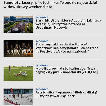
Samoloty, lasery i pirotechnika. To będzie najbardziej
widowiskowy weekend lata
KATOWICE
Śląski hit „Gołymbiorze” zabrzmi jak nigdy
wcześniej! Muzyczna petarda na
Urodzinach Katowic
KATOWICE
To jedyny taki festiwal w Polsce!
Wyjątkowi seniorzy pokazali co potrafią
na Festiwalu „A kto nam zabroni!”
KATOWICE
Małe Bobrowniki stolicą Europy! Trwa
największy piknik modelarski [ZDJĘCIA]
KATOWICE
Artyści uliczni opanowali Bielsko-Białą!
Ruszył festiwal „Sąsiedzi"