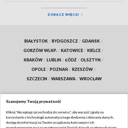
ZOBACZ WIĘCEJ
BIAŁYSTOK
/
BYDGOSZCZ
/
GDAŃSK
/
GORZÓW WLKP.
/
KATOWICE
/
KIELCE
/
KRAKÓW
/
LUBLIN
/
ŁÓDŹ
/
OLSZTYN
/
OPOLE
/
POZNAŃ
/
RZESZÓW
/
SZCZECIN
/
WARSZAWA
/
WROCŁAW
Szanujemy Twoją prywatność
Dołącz do nas:
Kliknij "Akceptuję i przechodzę do serwisu", aby wyrazić zgody na
korzystanie z technologii automatycznego śledzenia i zbierania danych,
TVP
dostęp do informacji na Twoim urządzeniu końcowym i ich
Abonament TVP
przechowywanie oraz na przetwarzanie Twoich danych osobowych przez