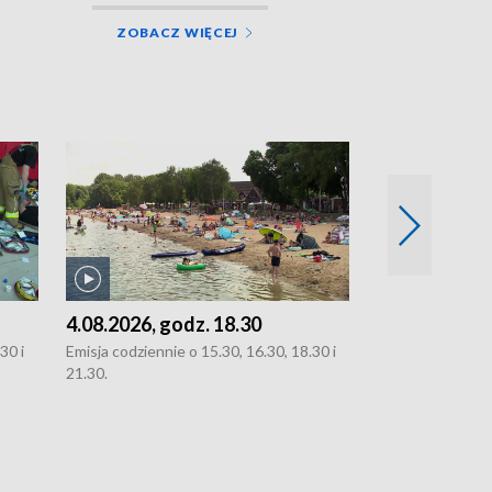
ZOBACZ WIĘCEJ
4.08.2026, godz. 18.30
3.08.2026, g
30 i
Emisja codziennie o 15.30, 16.30, 18.30 i
Emisja codziennie
21.30.
oraz 21.30