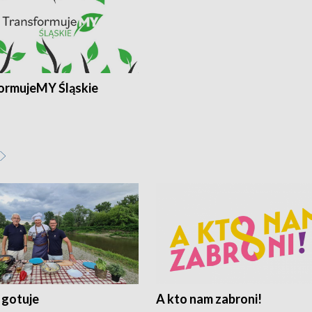
ormujeMY Śląskie
 gotuje
A kto nam zabroni!