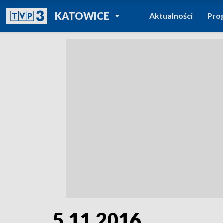
POWRÓT DO
KATOWICE
Aktualności
Pro
TVP REGIONY
5.11.2016