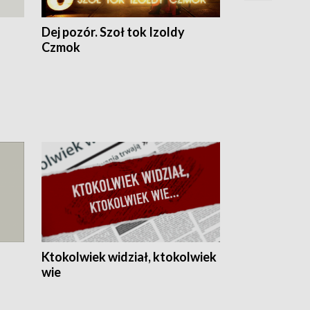
Dej pozór. Szoł tok Izoldy
Dzień z blisk
Czmok
Ktokolwiek widział, ktokolwiek
wie