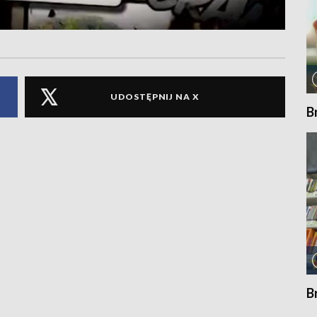
UDOSTĘPNIJ NA X
B
B