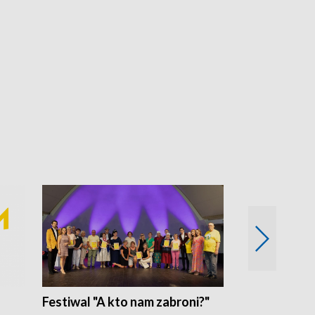
Festiwal "A kto nam zabroni?"
Mikrokosmo