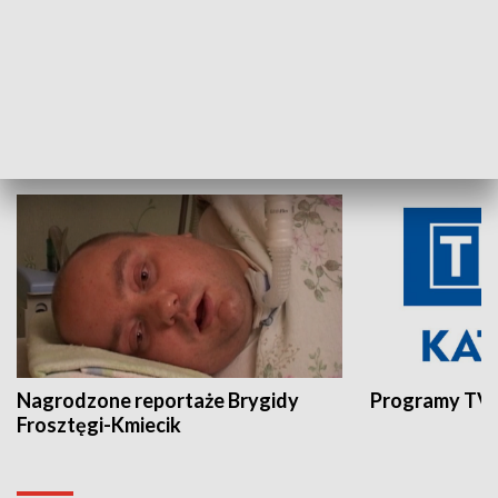
Aktualności sprzed lat
Z historią w tl
INNE
Nagrodzone reportaże Brygidy
Programy TVP
Frosztęgi-Kmiecik