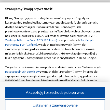
Szanujemy Twoją prywatność
Dołącz do nas:
Kliknij "Akceptuję i przechodzę do serwisu", aby wyrazić zgody na
korzystanie z technologii automatycznego śledzenia i zbierania danych,
TVP
dostęp do informacji na Twoim urządzeniu końcowym i ich
Abonament TVP
przechowywanie oraz na przetwarzanie Twoich danych osobowych przez
Regulamin TVP
nas, czyli Telewizję Polską S.A. w likwidacji (zwaną dalej również „TVP”),
Emisja w TVP
Polityka prywatności
Zaufanych Partnerów z IAB* (1201 firm)
oraz pozostałych
Zaufanych
Partnerów TVP (93 firm)
, w celach marketingowych (w tym do
Centrum informacji TVP
Moje zgody
zautomatyzowanego dopasowania reklam do Twoich zainteresowań i
mierzenia ich skuteczności) i pozostałych, które wskazujemy poniżej, a
Naziemna Telewizja Cyfrowa
Pomoc
także zgody na udostępnianie przez nas identyfikatora PPID do Google.
Sklep TVP
Biuro reklamy
Twoje dane osobowe zbierane podczas odwiedzania przez Ciebie naszych
Rada Programowa
Kontakt
poszczególnych serwisów
zwanych dalej „Portalem”, w tym informacje
zapisywane za pomocą technologii takich jak: pliki cookie, sygnalizatory
System NOS
WWW lub innych podobnych technologii umożliwiających świadczenie
dopasowanych i bezpiecznych usług, personalizację treści oraz reklam,
Informacje o nadawcy
Kanały
udostępnianie funkcji mediów społecznościowych oraz analizowanie
Akceptuję i przechodzę do serwisu
ruchu w Internecie.
Program dla prasy
©2026 Telewizja Polska S.A. w likwidacji
Biuro Reklamy
Twoje dane osobowe zbierane podczas odwiedzania przez Ciebie
Ustawienia zaawansowane
poszczególnych serwisów
na Portalu, takie jak adresy IP, identyfikatory