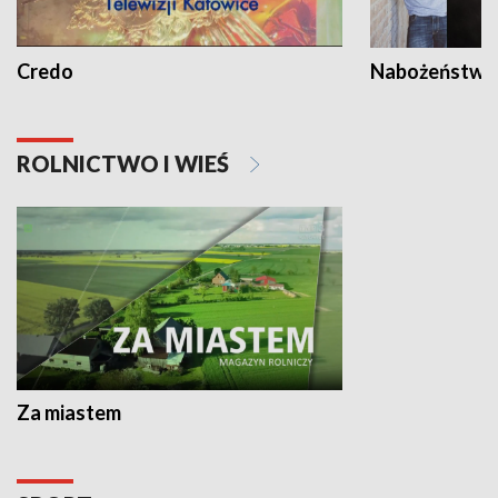
Credo
Nabożeństwa 
ROLNICTWO I WIEŚ
Za miastem