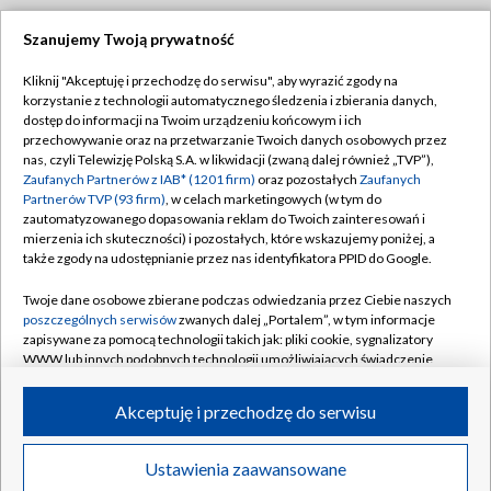
Szanujemy Twoją prywatność
Dołącz do nas:
Kliknij "Akceptuję i przechodzę do serwisu", aby wyrazić zgody na
korzystanie z technologii automatycznego śledzenia i zbierania danych,
TVP
dostęp do informacji na Twoim urządzeniu końcowym i ich
Abonament TVP
przechowywanie oraz na przetwarzanie Twoich danych osobowych przez
Regulamin TVP
nas, czyli Telewizję Polską S.A. w likwidacji (zwaną dalej również „TVP”),
Emisja w TVP
Polityka prywatności
Zaufanych Partnerów z IAB* (1201 firm)
oraz pozostałych
Zaufanych
Partnerów TVP (93 firm)
, w celach marketingowych (w tym do
Centrum informacji TVP
Moje zgody
zautomatyzowanego dopasowania reklam do Twoich zainteresowań i
mierzenia ich skuteczności) i pozostałych, które wskazujemy poniżej, a
Naziemna Telewizja Cyfrowa
Pomoc
także zgody na udostępnianie przez nas identyfikatora PPID do Google.
Sklep TVP
Biuro reklamy
Twoje dane osobowe zbierane podczas odwiedzania przez Ciebie naszych
Rada Programowa
Kontakt
poszczególnych serwisów
zwanych dalej „Portalem”, w tym informacje
zapisywane za pomocą technologii takich jak: pliki cookie, sygnalizatory
System NOS
WWW lub innych podobnych technologii umożliwiających świadczenie
dopasowanych i bezpiecznych usług, personalizację treści oraz reklam,
Informacje o nadawcy
Kanały
udostępnianie funkcji mediów społecznościowych oraz analizowanie
Akceptuję i przechodzę do serwisu
ruchu w Internecie.
Program dla prasy
©2026 Telewizja Polska S.A. w likwidacji
Biuro Reklamy
Twoje dane osobowe zbierane podczas odwiedzania przez Ciebie
Ustawienia zaawansowane
poszczególnych serwisów
na Portalu, takie jak adresy IP, identyfikatory