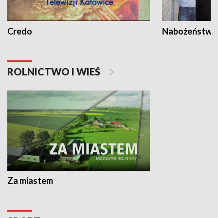
Credo
Nabożeństwa 
ROLNICTWO I WIEŚ
Za miastem