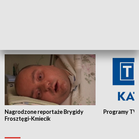
Aktualności sprzed lat
Z historią w tl
INNE
Nagrodzone reportaże Brygidy
Programy TVP
Frosztęgi-Kmiecik