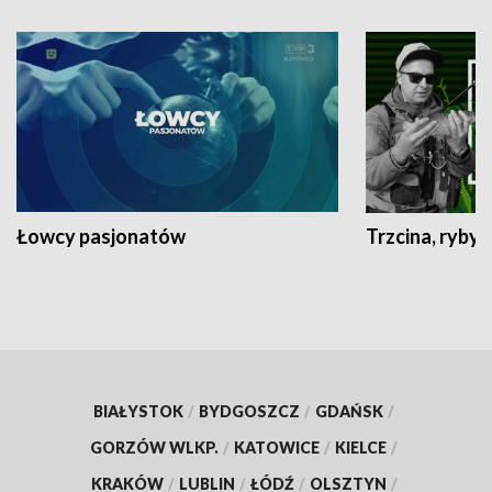
Łowcy pasjonatów
Trzcina, ryby 
BIAŁYSTOK
/
BYDGOSZCZ
/
GDAŃSK
/
GORZÓW WLKP.
/
KATOWICE
/
KIELCE
/
KRAKÓW
/
LUBLIN
/
ŁÓDŹ
/
OLSZTYN
/