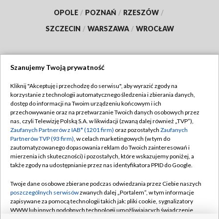
OPOLE
/
POZNAŃ
/
RZESZÓW
/
SZCZECIN
/
WARSZAWA
/
WROCŁAW
Szanujemy Twoją prywatność
Dołącz do nas:
Kliknij "Akceptuję i przechodzę do serwisu", aby wyrazić zgody na
korzystanie z technologii automatycznego śledzenia i zbierania danych,
TVP
dostęp do informacji na Twoim urządzeniu końcowym i ich
Abonament TVP
przechowywanie oraz na przetwarzanie Twoich danych osobowych przez
Regulamin TVP
nas, czyli Telewizję Polską S.A. w likwidacji (zwaną dalej również „TVP”),
Emisja w TVP
Polityka prywatności
Zaufanych Partnerów z IAB* (1201 firm)
oraz pozostałych
Zaufanych
Partnerów TVP (93 firm)
, w celach marketingowych (w tym do
Centrum informacji TVP
Moje zgody
zautomatyzowanego dopasowania reklam do Twoich zainteresowań i
mierzenia ich skuteczności) i pozostałych, które wskazujemy poniżej, a
Naziemna Telewizja Cyfrowa
Pomoc
także zgody na udostępnianie przez nas identyfikatora PPID do Google.
Sklep TVP
Biuro reklamy
Twoje dane osobowe zbierane podczas odwiedzania przez Ciebie naszych
Rada Programowa
Kontakt
poszczególnych serwisów
zwanych dalej „Portalem”, w tym informacje
zapisywane za pomocą technologii takich jak: pliki cookie, sygnalizatory
System NOS
WWW lub innych podobnych technologii umożliwiających świadczenie
dopasowanych i bezpiecznych usług, personalizację treści oraz reklam,