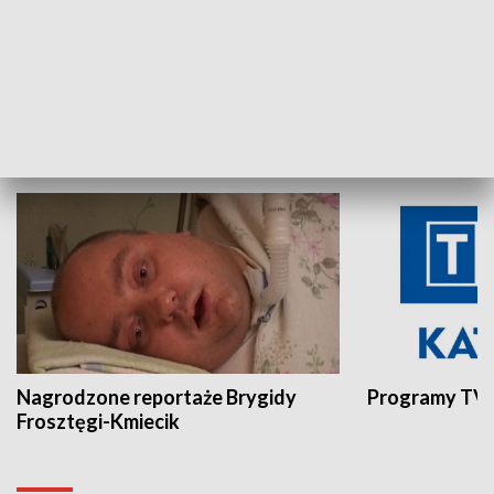
Aktualności sprzed lat
Z historią w tl
INNE
Nagrodzone reportaże Brygidy
Programy TVP
Frosztęgi-Kmiecik