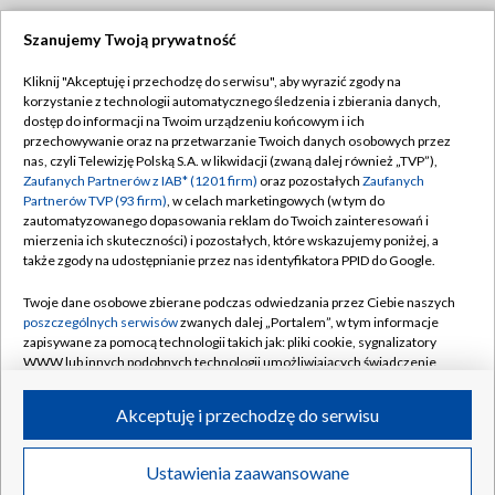
Szanujemy Twoją prywatność
Dołącz do nas:
Kliknij "Akceptuję i przechodzę do serwisu", aby wyrazić zgody na
korzystanie z technologii automatycznego śledzenia i zbierania danych,
TVP
dostęp do informacji na Twoim urządzeniu końcowym i ich
Abonament TVP
przechowywanie oraz na przetwarzanie Twoich danych osobowych przez
Regulamin TVP
nas, czyli Telewizję Polską S.A. w likwidacji (zwaną dalej również „TVP”),
Emisja w TVP
Polityka prywatności
Zaufanych Partnerów z IAB* (1201 firm)
oraz pozostałych
Zaufanych
Partnerów TVP (93 firm)
, w celach marketingowych (w tym do
Centrum informacji TVP
Moje zgody
zautomatyzowanego dopasowania reklam do Twoich zainteresowań i
mierzenia ich skuteczności) i pozostałych, które wskazujemy poniżej, a
Naziemna Telewizja Cyfrowa
Pomoc
także zgody na udostępnianie przez nas identyfikatora PPID do Google.
Sklep TVP
Biuro reklamy
Twoje dane osobowe zbierane podczas odwiedzania przez Ciebie naszych
Rada Programowa
Kontakt
poszczególnych serwisów
zwanych dalej „Portalem”, w tym informacje
zapisywane za pomocą technologii takich jak: pliki cookie, sygnalizatory
System NOS
WWW lub innych podobnych technologii umożliwiających świadczenie
dopasowanych i bezpiecznych usług, personalizację treści oraz reklam,
Informacje o nadawcy
Kanały
udostępnianie funkcji mediów społecznościowych oraz analizowanie
Akceptuję i przechodzę do serwisu
ruchu w Internecie.
Program dla prasy
©2026 Telewizja Polska S.A. w likwidacji
Biuro Reklamy
Twoje dane osobowe zbierane podczas odwiedzania przez Ciebie
Ustawienia zaawansowane
poszczególnych serwisów
na Portalu, takie jak adresy IP, identyfikatory