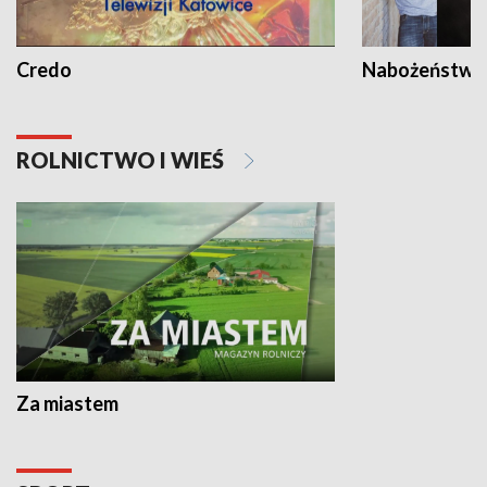
Credo
Nabożeństwa 
ROLNICTWO I WIEŚ
Za miastem