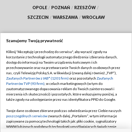
OPOLE
/
POZNAŃ
/
RZESZÓW
/
SZCZECIN
/
WARSZAWA
/
WROCŁAW
Szanujemy Twoją prywatność
Dołącz do nas:
Kliknij "Akceptuję i przechodzę do serwisu", aby wyrazić zgody na
korzystanie z technologii automatycznego śledzenia i zbierania danych,
TVP
dostęp do informacji na Twoim urządzeniu końcowym i ich
Abonament TVP
przechowywanie oraz na przetwarzanie Twoich danych osobowych przez
Regulamin TVP
nas, czyli Telewizję Polską S.A. w likwidacji (zwaną dalej również „TVP”),
Emisja w TVP
Polityka prywatności
Zaufanych Partnerów z IAB* (1201 firm)
oraz pozostałych
Zaufanych
Partnerów TVP (93 firm)
, w celach marketingowych (w tym do
Centrum informacji TVP
Moje zgody
zautomatyzowanego dopasowania reklam do Twoich zainteresowań i
mierzenia ich skuteczności) i pozostałych, które wskazujemy poniżej, a
Naziemna Telewizja Cyfrowa
Pomoc
także zgody na udostępnianie przez nas identyfikatora PPID do Google.
Sklep TVP
Biuro reklamy
Twoje dane osobowe zbierane podczas odwiedzania przez Ciebie naszych
Rada Programowa
Kontakt
poszczególnych serwisów
zwanych dalej „Portalem”, w tym informacje
zapisywane za pomocą technologii takich jak: pliki cookie, sygnalizatory
System NOS
WWW lub innych podobnych technologii umożliwiających świadczenie
dopasowanych i bezpiecznych usług, personalizację treści oraz reklam,