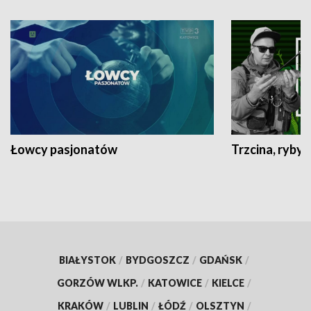
Łowcy pasjonatów
Trzcina, ryby 
BIAŁYSTOK
/
BYDGOSZCZ
/
GDAŃSK
/
GORZÓW WLKP.
/
KATOWICE
/
KIELCE
/
KRAKÓW
/
LUBLIN
/
ŁÓDŹ
/
OLSZTYN
/