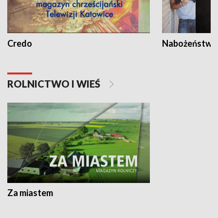
Credo
Nabożeństwa 
ROLNICTWO I WIEŚ
Za miastem