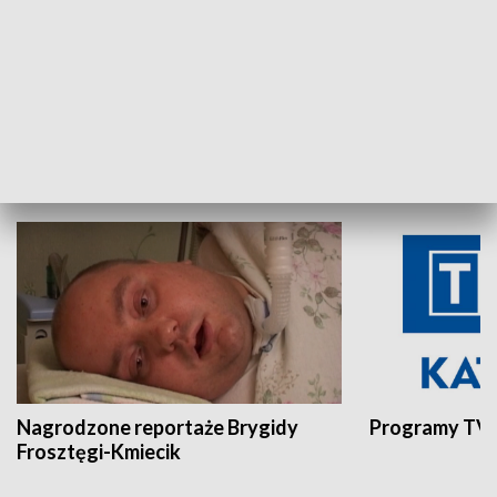
Aktualności sprzed lat
Z historią w tl
INNE
Nagrodzone reportaże Brygidy
Programy TVP
Frosztęgi-Kmiecik