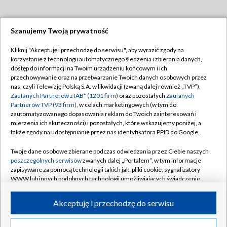
Szanujemy Twoją prywatność
Dołącz do nas:
Kliknij "Akceptuję i przechodzę do serwisu", aby wyrazić zgody na
korzystanie z technologii automatycznego śledzenia i zbierania danych,
TVP
dostęp do informacji na Twoim urządzeniu końcowym i ich
Abonament TVP
przechowywanie oraz na przetwarzanie Twoich danych osobowych przez
Regulamin TVP
nas, czyli Telewizję Polską S.A. w likwidacji (zwaną dalej również „TVP”),
Emisja w TVP
Polityka prywatności
Zaufanych Partnerów z IAB* (1201 firm)
oraz pozostałych
Zaufanych
Partnerów TVP (93 firm)
, w celach marketingowych (w tym do
Centrum informacji TVP
Moje zgody
zautomatyzowanego dopasowania reklam do Twoich zainteresowań i
mierzenia ich skuteczności) i pozostałych, które wskazujemy poniżej, a
Naziemna Telewizja Cyfrowa
Pomoc
także zgody na udostępnianie przez nas identyfikatora PPID do Google.
Sklep TVP
Biuro reklamy
Twoje dane osobowe zbierane podczas odwiedzania przez Ciebie naszych
Rada Programowa
Kontakt
poszczególnych serwisów
zwanych dalej „Portalem”, w tym informacje
zapisywane za pomocą technologii takich jak: pliki cookie, sygnalizatory
System NOS
WWW lub innych podobnych technologii umożliwiających świadczenie
dopasowanych i bezpiecznych usług, personalizację treści oraz reklam,
Informacje o nadawcy
Kanały
udostępnianie funkcji mediów społecznościowych oraz analizowanie
Akceptuję i przechodzę do serwisu
ruchu w Internecie.
Program dla prasy
©2026 Telewizja Polska S.A. w likwidacji
Biuro Reklamy
Twoje dane osobowe zbierane podczas odwiedzania przez Ciebie