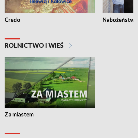
Credo
Nabożeństwa 
ROLNICTWO I WIEŚ
Za miastem