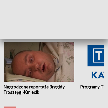
Aktualności sprzed lat
Z historią w tl
INNE
Nagrodzone reportaże Brygidy
Programy TVP
Frosztęgi-Kmiecik