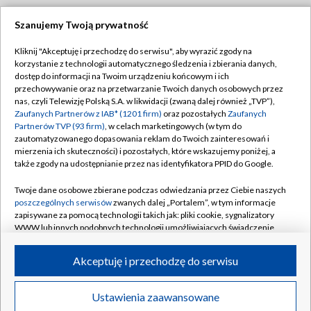
Szanujemy Twoją prywatność
Dołącz do nas:
Kliknij "Akceptuję i przechodzę do serwisu", aby wyrazić zgody na
korzystanie z technologii automatycznego śledzenia i zbierania danych,
TVP
dostęp do informacji na Twoim urządzeniu końcowym i ich
Abonament TVP
przechowywanie oraz na przetwarzanie Twoich danych osobowych przez
Regulamin TVP
nas, czyli Telewizję Polską S.A. w likwidacji (zwaną dalej również „TVP”),
Emisja w TVP
Polityka prywatności
Zaufanych Partnerów z IAB* (1201 firm)
oraz pozostałych
Zaufanych
Partnerów TVP (93 firm)
, w celach marketingowych (w tym do
Centrum informacji TVP
Moje zgody
zautomatyzowanego dopasowania reklam do Twoich zainteresowań i
mierzenia ich skuteczności) i pozostałych, które wskazujemy poniżej, a
Naziemna Telewizja Cyfrowa
Pomoc
także zgody na udostępnianie przez nas identyfikatora PPID do Google.
Sklep TVP
Biuro reklamy
Twoje dane osobowe zbierane podczas odwiedzania przez Ciebie naszych
Rada Programowa
Kontakt
poszczególnych serwisów
zwanych dalej „Portalem”, w tym informacje
zapisywane za pomocą technologii takich jak: pliki cookie, sygnalizatory
System NOS
WWW lub innych podobnych technologii umożliwiających świadczenie
dopasowanych i bezpiecznych usług, personalizację treści oraz reklam,
Informacje o nadawcy
Kanały
udostępnianie funkcji mediów społecznościowych oraz analizowanie
Akceptuję i przechodzę do serwisu
ruchu w Internecie.
Program dla prasy
©2026 Telewizja Polska S.A. w likwidacji
Biuro Reklamy
Twoje dane osobowe zbierane podczas odwiedzania przez Ciebie
Ustawienia zaawansowane
poszczególnych serwisów
na Portalu, takie jak adresy IP, identyfikatory